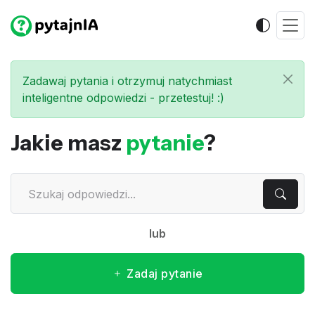
Zadawaj pytania i otrzymuj natychmiast
inteligentne odpowiedzi - przetestuj! :)
Jakie masz
pytanie
?
lub
Zadaj pytanie