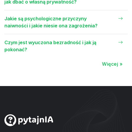
jak dbać o własną prywatność?
Jakie są psychologiczne przyczyny
naiwności i jakie niesie ona zagrożenia?
Czym jest wyuczona bezradność i jak ją
pokonać?
Więcej »