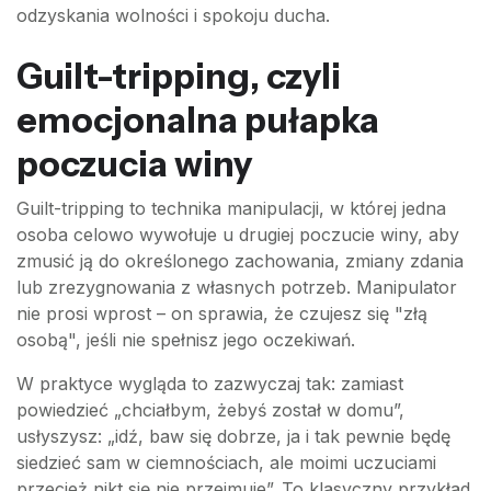
odzyskania wolności i spokoju ducha.
Guilt-tripping, czyli
emocjonalna pułapka
poczucia winy
Guilt-tripping to technika manipulacji, w której jedna
osoba celowo wywołuje u drugiej poczucie winy, aby
zmusić ją do określonego zachowania, zmiany zdania
lub zrezygnowania z własnych potrzeb. Manipulator
nie prosi wprost – on sprawia, że czujesz się "złą
osobą", jeśli nie spełnisz jego oczekiwań.
W praktyce wygląda to zazwyczaj tak: zamiast
powiedzieć „chciałbym, żebyś został w domu”,
usłyszysz: „idź, baw się dobrze, ja i tak pewnie będę
siedzieć sam w ciemnościach, ale moimi uczuciami
przecież nikt się nie przejmuje”. To klasyczny przykład