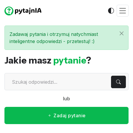
Zadawaj pytania i otrzymuj natychmiast
inteligentne odpowiedzi - przetestuj! :)
Jakie masz
pytanie
?
lub
Zadaj pytanie