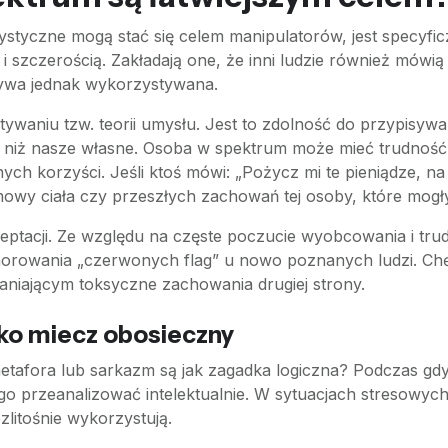
tyczne mogą stać się celem manipulatorów, jest specyficz
 i szczerością. Zakładają one, że inni ludzie również mówią
bywa jednak wykorzystywana.
tywaniu tzw. teorii umysłu. Jest to zdolność do przypisy
ne niż nasze własne. Osoba w spektrum może mieć trudność
snych korzyści. Jeśli ktoś mówi: „Pożycz mi te pieniądze, 
c mowy ciała czy przeszłych zachowań tej osoby, które mo
ceptacji. Ze względu na częste poczucie wyobcowania i tru
norowania „czerwonych flag” u nowo poznanych ludzi. Chęć
łaniającym toksyczne zachowania drugiej strony.
ko miecz obosieczny
metafora lub sarkazm są jak zagadka logiczna? Podczas g
i go przeanalizować intelektualnie. W sytuacjach stresowy
litośnie wykorzystują.