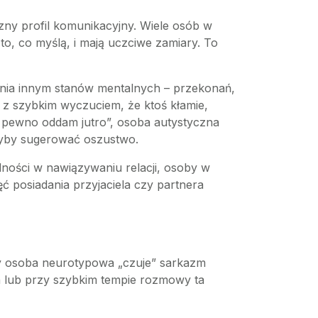
ny profil komunikacyjny. Wiele osób w
 to, co myślą, i mają uczciwe zamiary. To
wania innym stanów mentalnych – przekonań,
 z szybkim wyczuciem, że ktoś kłamie,
na pewno oddam jutro”, osoba autystyczna
głyby sugerować oszustwo.
dności w nawiązywaniu relacji, osoby w
 posiadania przyjaciela czy partnera
dy osoba neurotypowa „czuje” sarkazm
ch lub przy szybkim tempie rozmowy ta