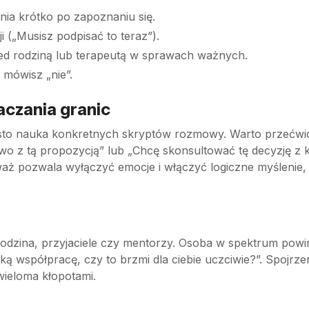
nia krótko po zapoznaniu się.
i („Musisz podpisać to teraz”).
zed rodziną lub terapeutą w sprawach ważnych.
 mówisz „nie”.
aczania granic
sto nauka konkretnych skryptów rozmowy. Warto przećwic
owo z tą propozycją” lub „Chcę skonsultować tę decyzję z k
eważ pozwala wyłączyć emocje i włączyć logiczne myślenie,
 rodzina, przyjaciele czy mentorzy. Osoba w spektrum pow
ą współpracę, czy to brzmi dla ciebie uczciwie?”. Spojrzen
ieloma kłopotami.