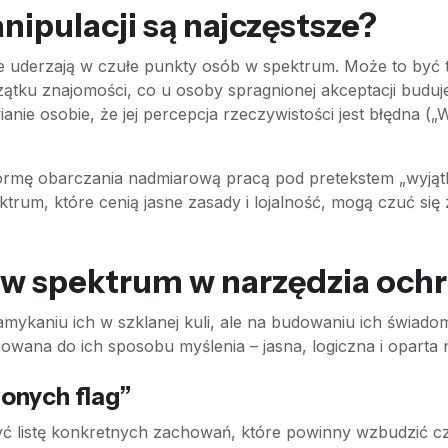
ipulacji są najczęstsze?
óre uderzają w czułe punkty osób w spektrum. Może to być 
tku znajomości, co u osoby spragnionej akceptacji buduj
nie osobie, że jej percepcja rzeczywistości jest błędna („W
rmę obarczania nadmiarową pracą pod pretekstem „wyjątk
um, które cenią jasne zasady i lojalność, mogą czuć się
 w spektrum w narzędzia och
ykaniu ich w szklanej kuli, ale na budowaniu ich świadom
wana do ich sposobu myślenia – jasna, logiczna i oparta 
onych flag”
yć listę konkretnych zachowań, które powinny wzbudzić cz