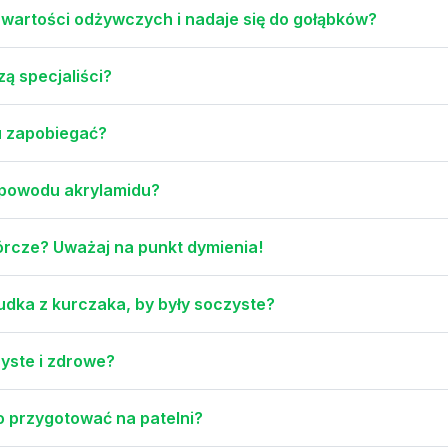
wartości odżywczych i nadaje się do gołąbków?
zą specjaliści?
mu zapobiegać?
 powodu akrylamidu?
rcze? Uważaj na punkt dymienia!
 udka z kurczaka, by były soczyste?
yste i zdrowe?
go przygotować na patelni?