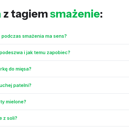
a
z tagiem
smażenie
:
m podczas smażenia ma sens?
podeszwa i jak temu zapobiec?
erkę do mięsa?
uchej patelni?
ty mielone?
 z soli?