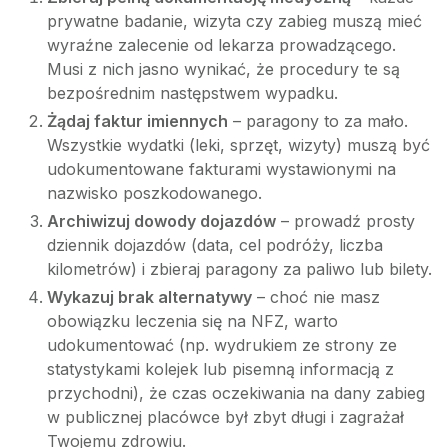
prywatne badanie, wizyta czy zabieg muszą mieć
wyraźne zalecenie od lekarza prowadzącego.
Musi z nich jasno wynikać, że procedury te są
bezpośrednim następstwem wypadku.
Żądaj faktur imiennych
– paragony to za mało.
Wszystkie wydatki (leki, sprzęt, wizyty) muszą być
udokumentowane fakturami wystawionymi na
nazwisko poszkodowanego.
Archiwizuj dowody dojazdów
– prowadź prosty
dziennik dojazdów (data, cel podróży, liczba
kilometrów) i zbieraj paragony za paliwo lub bilety.
Wykazuj brak alternatywy
– choć nie masz
obowiązku leczenia się na NFZ, warto
udokumentować (np. wydrukiem ze strony ze
statystykami kolejek lub pisemną informacją z
przychodni), że czas oczekiwania na dany zabieg
w publicznej placówce był zbyt długi i zagrażał
Twojemu zdrowiu.