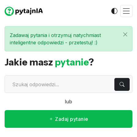
Zadawaj pytania i otrzymuj natychmiast
inteligentne odpowiedzi - przetestuj! :)
Jakie masz
pytanie
?
lub
Zadaj pytanie