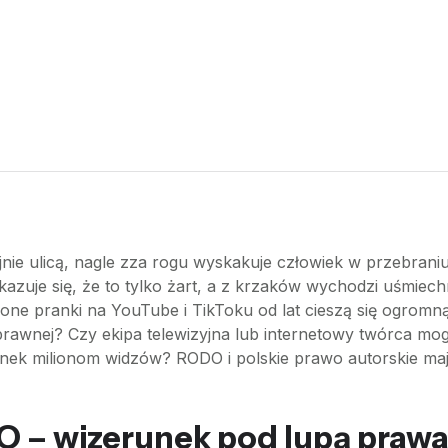
jnie ulicą, nagle zza rogu wyskakuje człowiek w przebrani
okazuje się, że to tylko żart, a z krzaków wychodzi uśmie
zone pranki na YouTube i TikToku od lat cieszą się ogromną
prawnej? Czy ekipa telewizyjna lub internetowy twórca mog
k milionom widzów? RODO i polskie prawo autorskie mają 
O – wizerunek pod lupą praw