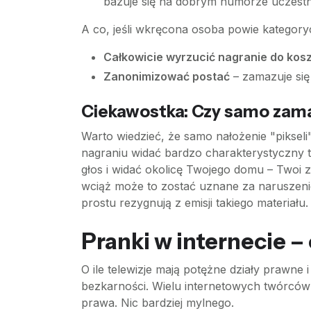
bazuje się na dobrym humorze uczestn
A co, jeśli wkręcona osoba powie kategory
Całkowicie wyrzucić nagranie do kos
Zanonimizować postać
– zamazuje się 
Ciekawostka: Czy samo zama
Warto wiedzieć, że samo nałożenie "pikseli
nagraniu widać bardzo charakterystyczny ta
głos i widać okolicę Twojego domu – Twoi 
wciąż może to zostać uznane za naruszeni
prostu rezygnują z emisji takiego materiału.
Pranki w internecie 
O ile telewizje mają potężne działy prawne
bezkarności. Wielu internetowych twórców uw
prawa. Nic bardziej mylnego.