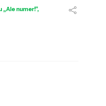
 „Ale numer!”,
?