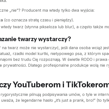
ika.
czne „nie”? Producent ma wtedy tylko dwa wyjścia:
za
(co oznacza stratę czasu i pieniędzy).
wtedy twarz (słynna pikseloza lub blur), a często także mo
zanie twarzy wystarczy?
" na twarz może nie wystarczyć, jeśli dana osoba wciąż jest
tuaż, rzadki model kurtki, nietypowego psa, z którym spac
znajomi bez trudu Cię rozpoznają. W świetle RODO i prawa
e prywatności. Dlatego profesjonalne produkcje wolą nie
– czy YouTuberom i TikTokero
 i rygorystycznie pilnują podpisywania umów, o tyle w inte
aża, że legendarne hasło „it’s just a prank, bro!” (to tylk