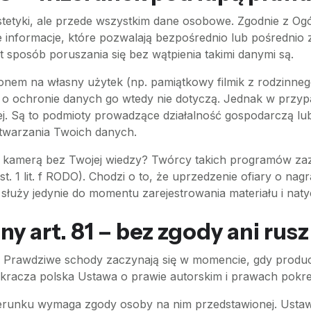
 estetyki, ale przede wszystkim dane osobowe. Zgodnie z 
informacje, które pozwalają bezpośrednio lub pośrednio 
 sposób poruszania się bez wątpienia takimi danymi są.
onem na własny użytek (np. pamiątkowy filmik z rodzinnego
sy o ochronie danych go wtedy nie dotyczą. Jednak w przypa
j. Są to podmioty prowadzące działalność gospodarczą l
twarzania Twoich danych.
ą kamerą bez Twojej wiedzy? Twórcy takich programów zaz
st. 1 lit. f RODO). Chodzi o to, że uprzedzenie ofiary o nag
łuży jedynie do momentu zarejestrowania materiału i nat
ny art. 81 – bez zgody ani rusz
. Prawdziwe schody zaczynają się w momencie, gdy produc
y wkracza polska Ustawa o prawie autorskim i prawach pokrew
zerunku wymaga zgody osoby na nim przedstawionej. Ustaw