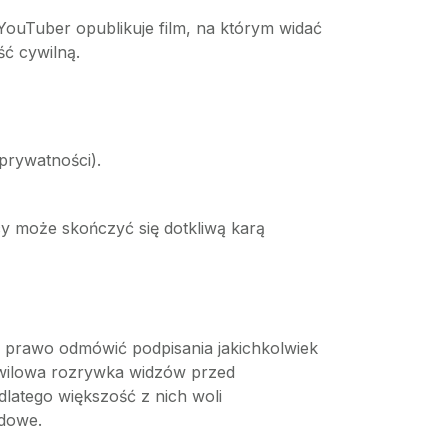
YouTuber opublikuje film, na którym widać
ść cywilną.
prywatności).
 może skończyć się dotkliwą karą
ne prawo odmówić podpisania jakichkolwiek
hwilowa rozrywka widzów przed
atego większość z nich woli
ądowe.