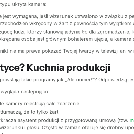
typu ukryta kamera:
e jest wymagana, jeśli wizerunek utrwalono w związku z peł
przechodzień wkręcony w żart z pewnością tym wyjątkiem ob
zgodę ludzi, którzy stanowią jedynie tło dla zgromadzenia,
wkręcana osoba jest głównym bohaterem ujęcia, a kamera sk
ikt nie ma prawa pokazać Twojej twarzy w telewizji ani w i
ktyce? Kuchnia produkcji
 powstają takie programy jak „Ale numer!”? Odpowiedzią je
wygląda następująco:
e kamery rejestrują całe zdarzenie.
tłumaczą, że to tylko żart.
wkracza asystent produkcji z przygotowaną umową (tzw.
m
 wizerunku i głosu. Często w zamian oferuje się drobny up