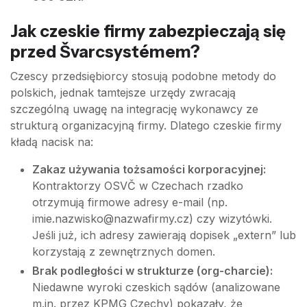
Jak czeskie firmy zabezpieczają się
przed Švarcsystémem?
Czescy przedsiębiorcy stosują podobne metody do
polskich, jednak tamtejsze urzędy zwracają
szczególną uwagę na integrację wykonawcy ze
strukturą organizacyjną firmy. Dlatego czeskie firmy
kładą nacisk na:
Zakaz używania tożsamości korporacyjnej:
Kontraktorzy OSVČ w Czechach rzadko
otrzymują firmowe adresy e-mail (np.
imie.nazwisko@nazwafirmy.cz
) czy wizytówki.
Jeśli już, ich adresy zawierają dopisek „extern” lub
korzystają z zewnętrznych domen.
Brak podległości w strukturze (org-charcie):
Niedawne wyroki czeskich sądów (analizowane
m.in. przez KPMG Czechy) pokazały, że