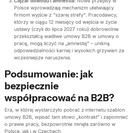
Ciężar dowodu i amnestia:
Nowe przepisy w
Polsce wprowadzają mechanizm ułatwiający
firmom wyjście z "szarej strefy". Pracodawcy,
którzy w ciągu 12 miesięcy od wejścia w życie
ustawy (czyli do lipca 2027 roku) dobrowolnie
przekształcą wadliwe umowy B2B w umowy o
pracę, mogą liczyć na „amnestię” – unikną
odpowiedzialności karnej i wysokich grzywien za
wcześniejsze naruszenia.
Podsumowanie: jak
bezpiecznie
współpracować na B2B?
Era, w której wystarczyło pobrać z internetu szablon
umowy B2B, wpisać tam słowo „kontrakt” i zapomnieć
o prawie pracy, bezpowrotnie minęła zarówno w
Polsce, jak i w Czechach.