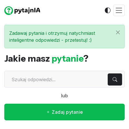
Zadawaj pytania i otrzymuj natychmiast
inteligentne odpowiedzi - przetestuj! :)
Jakie masz
pytanie
?
lub
Zadaj pytanie