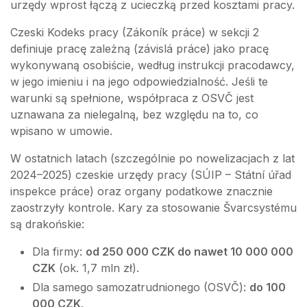
urzędy wprost łączą z ucieczką przed kosztami pracy.
Czeski Kodeks pracy (Zákoník práce) w sekcji 2
definiuje pracę zależną (závislá práce) jako pracę
wykonywaną osobiście, według instrukcji pracodawcy,
w jego imieniu i na jego odpowiedzialność. Jeśli te
warunki są spełnione, współpraca z OSVČ jest
uznawana za nielegalną, bez względu na to, co
wpisano w umowie.
W ostatnich latach (szczególnie po nowelizacjach z lat
2024–2025) czeskie urzędy pracy (SÚIP – Státní úřad
inspekce práce) oraz organy podatkowe znacznie
zaostrzyły kontrole. Kary za stosowanie Švarcsystému
są drakońskie:
Dla firmy:
od 250 000 CZK do nawet 10 000 000
CZK
(ok. 1,7 mln zł).
Dla samego samozatrudnionego (OSVČ):
do 100
000 CZK
.