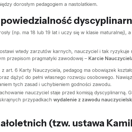
między dorosłym pedagogiem a nastolatkiem.
odpowiedzialność dyscyplinar
rosły (np. ma 18 lub 19 lat i uczy się w klasie maturalnej), 
stawi wtedy zarzutów karnych, nauczyciel i tak ryzykuje 
nym przepisom pragmatyki zawodowej –
Karcie Nauczyciel
 z art. 6 Karty Nauczyciela, pedagog ma obowiązek kszta
oraz dążyć do pełni własnego rozwoju osobowego. Nawiąza
aniem tych zasad i uchybieniem godności zawodu.
achowanie nauczyciel staje przed komisją dyscyplinarną. G
w skrajnych przypadkach
wydalenie z zawodu nauczycielsk
łoletnich (tzw. ustawa Kami