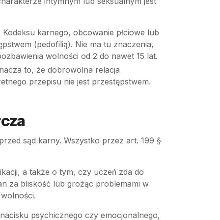
harakterze intymnym lub seksualnym jest
1 Kodeksu karnego, obcowanie płciowe lub
ępstwem (pedofilią). Nie ma tu znaczenia,
pozbawienia wolności od 2 do nawet 15 lat.
znacza to, że dobrowolna relacja
etnego przepisu nie jest przestępstwem.
rcza
 przed sąd karny. Wszystko przez art. 199 §
kacji, a także o tym, czy uczeń zda do
ian za bliskość lub grożąc problemami w
wolności.
my nacisku psychicznego czy emocjonalnego,