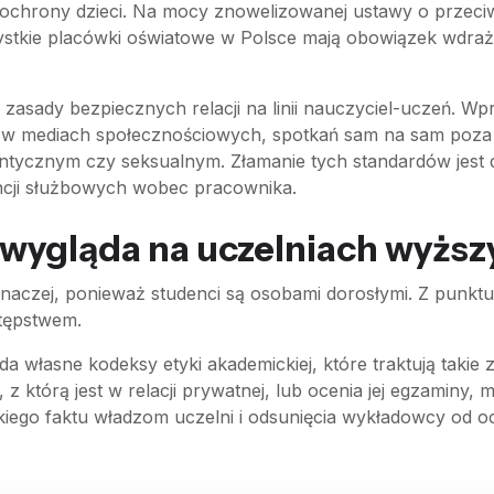
ochrony dzieci. Na mocy znowelizowanej ustawy o przeci
zystkie placówki oświatowe w Polsce mają obowiązek wdraż
 zasady bezpiecznych relacji na linii nauczyciel-uczeń. W
 w mediach społecznościowych, spotkań sam na sam poza 
tycznym czy seksualnym. Złamanie tych standardów jest d
cji służbowych wobec pracownika.
o wygląda na uczelniach wyżs
inaczej, ponieważ studenci są osobami dorosłymi. Z punkt
stępstwem.
 własne kodeksy etyki akademickiej, które traktują takie z
 z którą jest w relacji prywatnej, lub ocenia jej egzaminy,
iego faktu władzom uczelni i odsunięcia wykładowcy od o