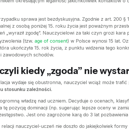
kiem określającym legalność jakichkolwiek kontaktów o c
zypadku sprawa jest bezdyskusyjna. Zgodnie z art. 200 § 
alnej z osobą poniżej 15. roku życia jest poważnym przest
eń „wyraził zgodę”. Nauczycielowi za taki czyn grozi kara 
yzwolenia (tzw.
age of consent
) w Polsce wynosi 15 lat. O
óra ukończyła 15. rok życia, z punktu widzenia tego konkr
h i zawodowych schodów.
czyli kiedy „zgoda” nie wysta
elacja wydaje się obustronna, nauczyciel wciąż może trafić
u stosunku zależności
.
da ogromną władzę nad uczniem. Decyduje o ocenach, klasyfi
ta tę pozycję dominacji (np. sugerując lepsze oceny w zam
estępstwo. Jest ono zagrożone karą do 3 lat pozbawienia 
 relacji nauczyciel-uczeń nie doszło do jakiejkolwiek for