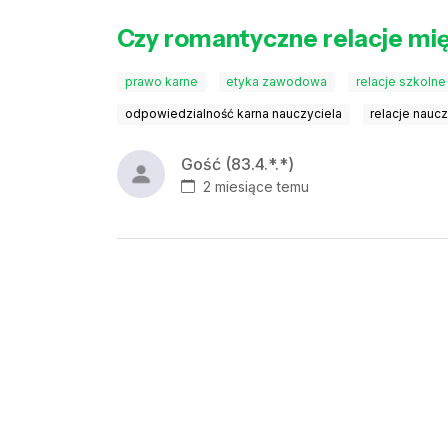
Czy romantyczne relacje mię
prawo karne
etyka zawodowa
relacje szkolne
odpowiedzialność karna nauczyciela
relacje nauc
Gość (83.4.*.*)
2 miesiące temu