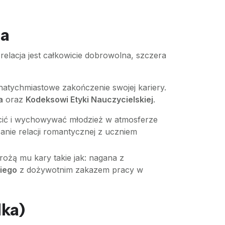
na
a relacja jest całkowicie dobrowolna, szczera
natychmiastowe zakończenie swojej kariery.
a
oraz
Kodeksowi Etyki Nauczycielskiej
.
łcić i wychowywać młodzież w atmosferze
nie relacji romantycznej z uczniem
rożą mu kary takie jak: nagana z
iego
z dożywotnim zakazem pracy w
lka)