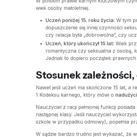
W polskim prawie karnym kluczowym czynni
wiek osoby małoletniej.
Uczeń poniżej 15. roku życia:
W tym pr
dopuszczenie się innej czynności seksu
czy relacja była „dobrowolna”, czy ucz
Uczeń, który ukończył 15 lat:
Wiek prz
romantyczna czy seksualna z osobą, kt
Jednak to dopiero początek prawnyc
Stosunek zależności, 
Nawet jeśli uczeń ma skończone 15 lat, a r
1 Kodeksu karnego, który mówi o
nadużyci
Nauczyciel z racji pełnionej funkcji posia
następnej klasy. Jeśli nauczyciel wykorzys
szkole w przypadku odmowy), popełnia prz
W sądzie bardzo trudno jest wykazać, że w