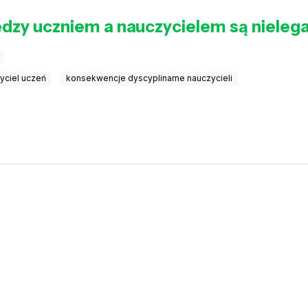
dzy uczniem a nauczycielem są nieleg
zyciel uczeń
konsekwencje dyscyplinarne nauczycieli