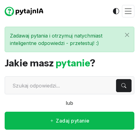
Zadawaj pytania i otrzymuj natychmiast
inteligentne odpowiedzi - przetestuj! :)
Jakie masz
pytanie
?
lub
Zadaj pytanie