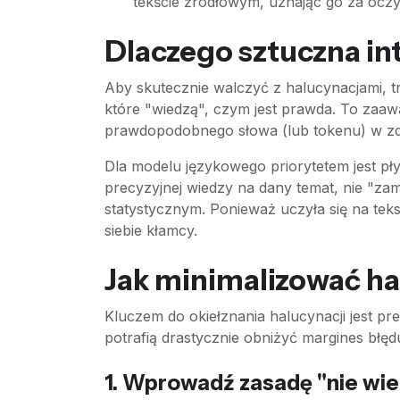
tekście źródłowym, uznając go za oczy
Dlaczego sztuczna int
Aby skutecznie walczyć z halucynacjami, 
które "wiedzą", czym jest prawda. To zaaw
prawdopodobnego słowa (lub tokenu) w zd
Dla modelu językowego priorytetem jest pł
precyzyjnej wiedzy na dany temat, nie "zam
statystycznym. Ponieważ uczyła się na teks
siebie kłamcy.
Jak minimalizować h
Kluczem do okiełznania halucynacji jest pr
potrafią drastycznie obniżyć margines błęd
1. Wprowadź zasadę "nie wi