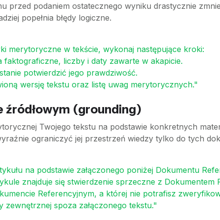
u przed podaniem ostatecznego wyniku drastycznie zmniejs
dziej popełnia błędy logiczne.
i merytoryczne w tekście, wykonaj następujące kroki:
faktograficzne, liczby i daty zawarte w akapicie.
 stanie potwierdzić jego prawdziwość.
wioną wersję tekstu oraz listę uwag merytorycznych."
ie źródłowym (grounding)
ytorycznej Twojego tekstu na podstawie konkretnych mate
raźnie ograniczyć jej przestrzeń wiedzy tylko do tych d
rtykułu na podstawie załączonego poniżej Dokumentu Ref
tykule znajduje się stwierdzenie sprzeczne z Dokumentem 
Dokumencie Referencyjnym, a której nie potrafisz zweryfikow
y zewnętrznej spoza załączonego tekstu."