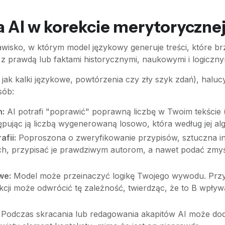
a AI w korekcie merytoryczne
jawisko, w którym model językowy generuje treści, które br
e z prawdą lub faktami historycznymi, naukowymi i logiczny
 jak kalki językowe, powtórzenia czy zły szyk zdań), halu
sób:
h:
AI potrafi "poprawić" poprawną liczbę w Twoim tekście 
pując ją liczbą wygenerowaną losowo, która według jej alg
afii:
Poproszona o zweryfikowanie przypisów, sztuczna in
ych, przypisać je prawdziwym autorom, a nawet podać zmyś
we:
Model może przeinaczyć logikę Twojego wywodu. Przykł
kcji może odwrócić tę zależność, twierdząc, że to B wpły
Podczas skracania lub redagowania akapitów AI może dodać