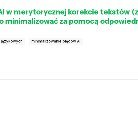
 AI w merytorycznej korekcie tekstów (
a go minimalizować za pomocą odpowie
h językowych
minimalizowanie błędów AI