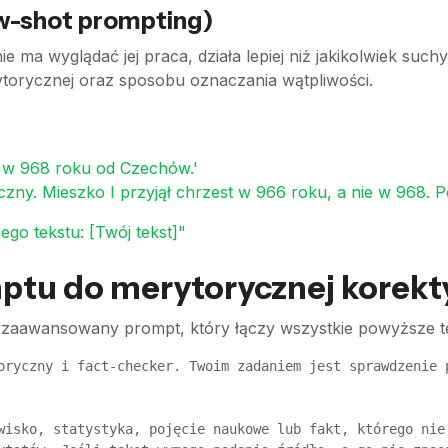
ew-shot prompting)
ie ma wyglądać jej praca, działa lepiej niż jakikolwiek such
torycznej oraz sposobu oznaczania wątpliwości.
st w 968 roku od Czechów.'
ny. Mieszko I przyjął chrzest w 966 roku, a nie w 968. P
go tekstu: [Twój tekst]"
ptu do merytorycznej korekt
zaawansowany prompt, który łączy wszystkie powyższe te
oryczny i fact-checker. Twoim zadaniem jest sprawdzenie 
wisko, statystyka, pojęcie naukowe lub fakt, którego nie