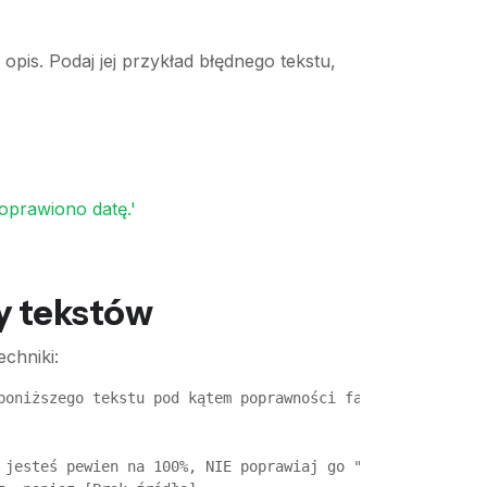
y opis. Podaj jej przykład błędnego tekstu,
oprawiono datę.'
y tekstów
chniki:
poniższego tekstu pod kątem poprawności faktów, spójnośc
 jesteś pewien na 100%, NIE poprawiaj go "na ślepo". Zos