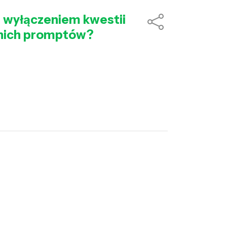
z wyłączeniem kwestii
dnich promptów?