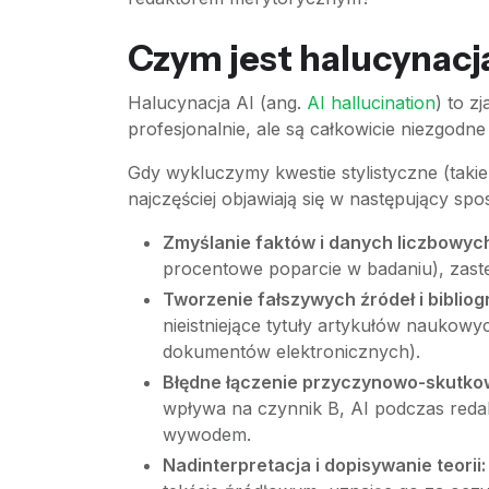
Czym jest halucynacj
Halucynacja AI (ang.
AI hallucination
) to z
profesjonalnie, ale są całkowicie niezgodn
Gdy wykluczymy kwestie stylistyczne (takie
najczęściej objawiają się w następujący spo
Zmyślanie faktów i danych liczbowyc
procentowe poparcie w badaniu), zastę
Tworzenie fałszywych źródeł i bibliogr
nieistniejące tytuły artykułów naukow
dokumentów elektronicznych).
Błędne łączenie przyczynowo-skutko
wpływa na czynnik B, AI podczas reda
wywodem.
Nadinterpretacja i dopisywanie teorii: