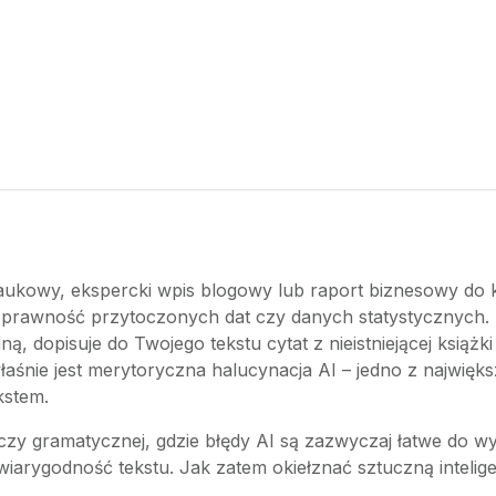
ukowy, ekspercki wpis blogowy lub raport biznesowy do ko
poprawność przytoczonych dat czy danych statystycznych.
ą, dopisuje do Twojego tekstu cytat z nieistniejącej książ
 właśnie jest merytoryczna halucynacja AI – jedno z najwię
kstem.
 czy gramatycznej, gdzie błędy AI są zazwyczaj łatwe do wy
rygodność tekstu. Jak zatem okiełznać sztuczną inteligenc