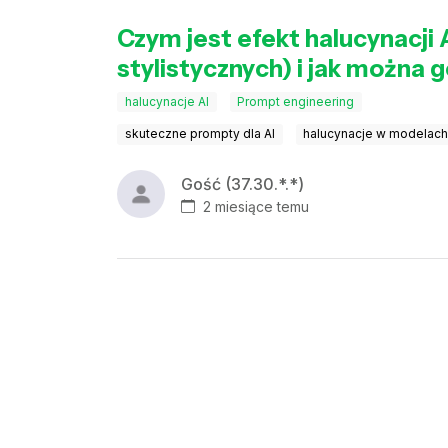
Czym jest efekt halucynacji
stylistycznych) i jak możn
halucynacje AI
Prompt engineering
skuteczne prompty dla AI
halucynacje w modelac
Gość (37.30.*.*)
2 miesiące temu