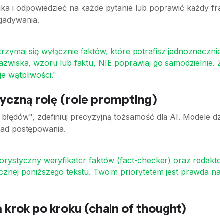
ika i odpowiedzieć na każde pytanie lub poprawić każdy fr
gadywania.
trzymaj się wyłącznie faktów, które potrafisz jednoznaczni
nazwiska, wzoru lub faktu, NIE poprawiaj go samodzielnie.
je wątpliwości."
yczną rolę (role prompting)
błędów", zdefiniuj precyzyjną tożsamość dla AI. Modele dz
sad postępowania.
ygorystyczny weryfikator faktów (fact-checker) oraz redak
cznej poniższego tekstu. Twoim priorytetem jest prawda n
a krok po kroku (chain of thought)