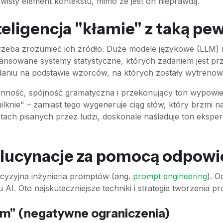
wisty element kontekstu, mimo że jest on nieprawdą.
eligencja "kłamie" z taką pe
trzeba zrozumieć ich źródło. Duże modele językowe (LLM) 
ansowane systemy statystyczne, których zadaniem jest prz
aniu na podstawie wzorców, na których zostały wytrenow
ynność, spójność gramatyczna i przekonujący ton wypowiedz
ilknie" – zamiast tego wygeneruje ciąg słów, który brzmi
tach pisanych przez ludzi, doskonale naśladuje ton eksper
alucynacje za pomocą odpow
ecyzyjna inżynieria promptów (ang.
prompt engineering
). 
u AI. Oto najskuteczniejsze techniki i strategie tworzenia 
em" (negatywne ograniczenia)