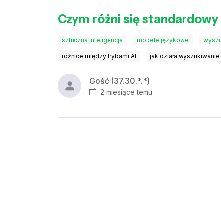
Czym różni się standardowy
sztuczna inteligencja
modele językowe
wyszu
różnice między trybami AI
jak działa wyszukiwanie
Gość (37.30.*.*)
2 miesiące temu