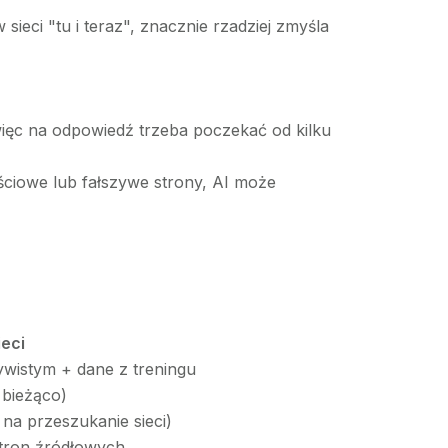
ieci "tu i teraz", znacznie rzadziej zmyśla
więc na odpowiedź trzeba poczekać od kilku
ciowe lub fałszywe strony, AI może
ieci
ywistym + dane z treningu
 bieżąco)
na przeszukanie sieci)
stron źródłowych