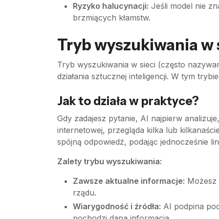
Ryzyko halucynacji:
Jeśli model nie zn
brzmiących kłamstw.
Tryb wyszukiwania w s
Tryb wyszukiwania w sieci (często nazywa
działania sztucznej inteligencji. W tym tryb
Jak to działa w praktyce?
Gdy zadajesz pytanie, AI najpierw analizuj
internetowej, przegląda kilka lub kilkanaśc
spójną odpowiedź, podając jednocześnie lin
Zalety trybu wyszukiwania:
Zawsze aktualne informacje:
Możesz z
rządu.
Wiarygodność i źródła:
AI podpina pod
pochodzi dana informacja.