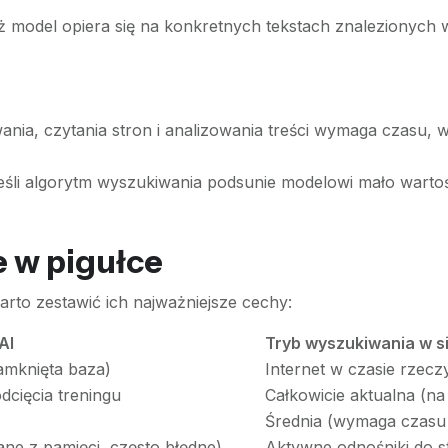
model opiera się na konkretnych tekstach znalezionych w s
nia, czytania stron i analizowania treści wymaga czasu, 
śli algorytm wyszukiwania podsunie modelowi mało wartoś
e w pigułce
rto zestawić ich najważniejsze cechy:
AI
Tryb wyszukiwania w s
amknięta baza)
Internet w czasie rzecz
dcięcia treningu
Całkowicie aktualna (na
Średnia (wymaga czasu 
ne z pamięci, często błędne)
Aktywne odnośniki do 