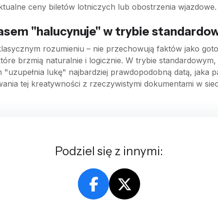
ktualne ceny biletów lotniczych lub obostrzenia wjazdowe.
zasem "halucynuje" w trybie standard
asycznym rozumieniu – nie przechowują faktów jako gotowy
tóre brzmią naturalnie i logicznie. W trybie standardowym,
m "uzupełnia lukę" najbardziej prawdopodobną datą, jaka p
nia tej kreatywności z rzeczywistymi dokumentami w siec
Podziel się z innymi: