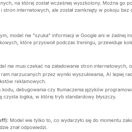
nych, na której został wcześniej wyszkolony. Można go 
 i stron internetowych, ale został zamknięty w pokoju bez 
ym, model nie "szuka" informacji w Google ani w żadnej in
kowych, które przyswoił podczas treningu, przewiduje kol
l nie musi czekać na załadowanie stron internetowych, od
am narzucanych przez wyniki wyszukiwania, AI lepiej rad
ekstów reklamowych.
a kodu, debugowania czy tłumaczenia języków programowan
ię czysta logika, w której tryb standardowy błyszczy.
ff):
Model wie tylko to, co wydarzyło się do momentu zakoń
dzie znał odpowiedzi.