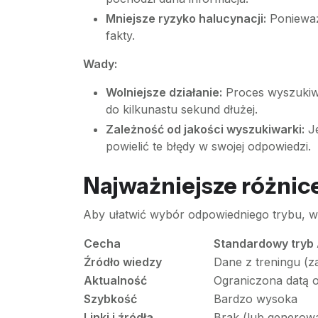
Mniejsze ryzyko halucynacji:
Ponieważ 
fakty.
Wady:
Wolniejsze działanie:
Proces wyszukiwa
do kilkunastu sekund dłużej.
Zależność od jakości wyszukiwarki:
Je
powielić te błędy w swojej odpowiedzi.
Najważniejsze różnic
Aby ułatwić wybór odpowiedniego trybu, wa
Cecha
Standardowy tryb 
Źródło wiedzy
Dane z treningu (z
Aktualność
Ograniczona datą o
Szybkość
Bardzo wysoka
Linki i źródła
Brak (lub generowa