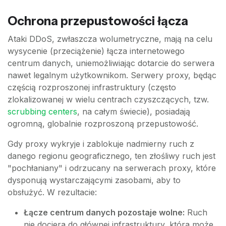
Ochrona przepustowości łącza
Ataki DDoS, zwłaszcza wolumetryczne, mają na celu
wysycenie (przeciążenie) łącza internetowego
centrum danych, uniemożliwiając dotarcie do serwera
nawet legalnym użytkownikom. Serwery proxy, będąc
częścią rozproszonej infrastruktury (często
zlokalizowanej w wielu centrach czyszczących, tzw.
scrubbing centers
, na całym świecie), posiadają
ogromną, globalnie rozproszoną przepustowość.
Gdy proxy wykryje i zablokuje nadmierny ruch z
danego regionu geograficznego, ten złośliwy ruch jest
"pochłaniany" i odrzucany na serwerach proxy, które
dysponują wystarczającymi zasobami, aby to
obsłużyć. W rezultacie:
Łącze centrum danych pozostaje wolne:
Ruch
nie dociera do głównej infrastruktury, która może