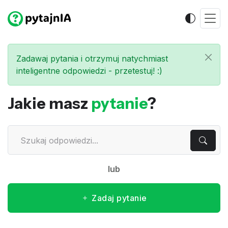
Zadawaj pytania i otrzymuj natychmiast
inteligentne odpowiedzi - przetestuj! :)
Jakie masz
pytanie
?
lub
Zadaj pytanie