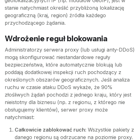
geolokalizacyjnych IP (np. modułów GeoIP), jest w
stanie natychmiast określić przybliżoną lokalizację
geograficzną (kraj, region) źródła każdego
przychodzącego żądania.
Wdrożenie reguł blokowania
Administratorzy serwera proxy (lub usługi anty-DDoS)
mogą skonfigurować niestandardowe reguły
bezpieczeństwa, które automatycznie blokują lub
poddają dodatkowej inspekcji ruch pochodzący z
określonych obszarów geograficznych. Jeśli analiza
ruchu w czasie ataku DDoS wykaże, że 90%
złośliwych żądań pochodzi z jednego kraju, który jest
nieistotny dla biznesu (np. z regionu, z którego nie
obsługujemy klientów), serwer proxy może
natychmiast:
Całkowicie zablokować ruch:
Wszystkie pakiety z
danego regionu są odrzucane na poziomie proxy.