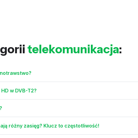
gorii
telekomunikacja
:
arnotrawstwo?
w HD w DVB-T2?
?
ją różny zasięg? Klucz to częstotliwość!