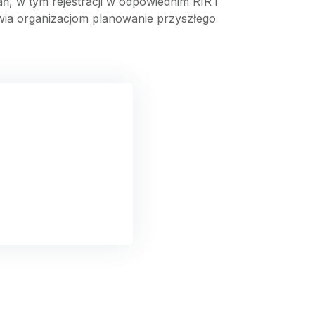
 w tym rejestracji w odpowiednim RIR i
atwia organizacjom planowanie przyszłego