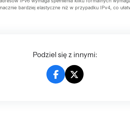
dresów IPv6 wymaga spełnienia kilku formalnych wymagań,
znacznie bardziej elastyczne niż w przypadku IPv4, co uł
Podziel się z innymi: