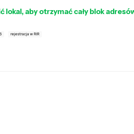
ć lokal, aby otrzymać cały blok adresó
v6
rejestracja w RIR