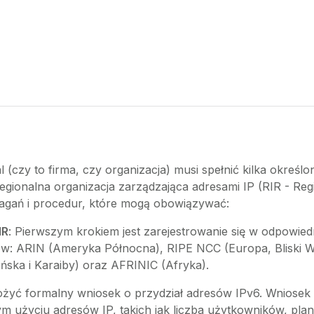
 (czy to firma, czy organizacja) musi spełnić kilka określ
gionalna organizacja zarządzająca adresami IP (RIR - Reg
agań i procedur, które mogą obowiązywać:
IR
: Pierwszym krokiem jest zarejestrowanie się w odpowied
-ów: ARIN (Ameryka Północna), RIPE NCC (Europa, Bliski 
ńska i Karaiby) oraz AFRINIC (Afryka).
złożyć formalny wniosek o przydział adresów IPv6. Wniose
 użyciu adresów IP, takich jak liczba użytkowników, plano