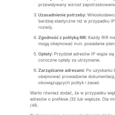
przewidywany wzrost zapotrzebowania
Uzasadnienie potrzeby
: Wnioskodawca
bardziej elastyczne niż w przypadku I
rozwój.
Zgodność z polityką RIR
: Każdy RIR ma
mogą obejmować m.in. posiadanie planu
Opłaty
: Przydział adresów IP wiąże s
coroczne opłaty za utrzymanie.
Zarządzanie adresami
: Po uzyskaniu 
obejmować prowadzenie dokumentacji, 
obowiązujących polityk i zasad.
Warto również dodać, że w przypadku więks
adresów o prefiksie /32 lub większe. Dla mn
/48.