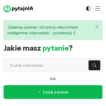
Zadawaj pytania i otrzymuj natychmiast
inteligentne odpowiedzi - przetestuj! :)
Jakie masz
pytanie
?
lub
Zadaj pytanie