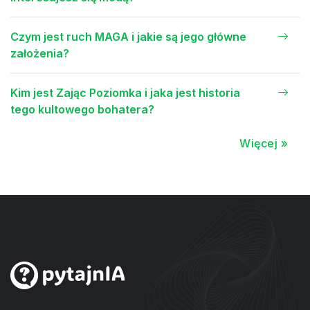
Czym jest ruch MAGA i jakie są jego główne
założenia?
Kim jest Zając Poziomka i jaka jest historia
tego kultowego bohatera?
Więcej »