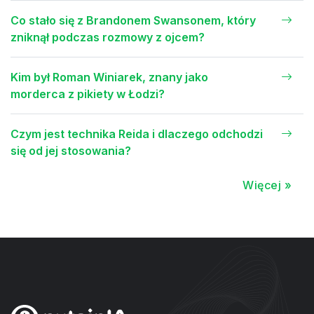
Co stało się z Brandonem Swansonem, który
zniknął podczas rozmowy z ojcem?
Kim był Roman Winiarek, znany jako
morderca z pikiety w Łodzi?
Czym jest technika Reida i dlaczego odchodzi
się od jej stosowania?
Więcej »