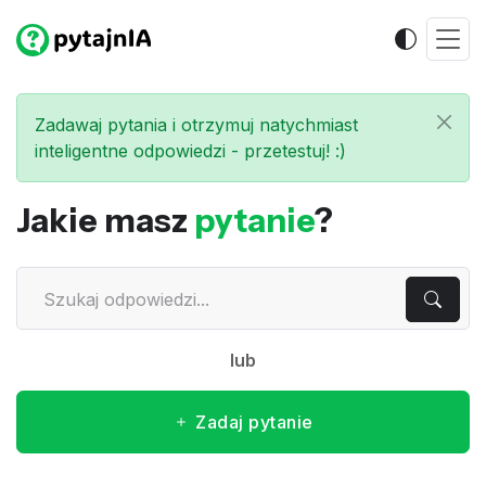
Zadawaj pytania i otrzymuj natychmiast
inteligentne odpowiedzi - przetestuj! :)
Jakie masz
pytanie
?
lub
Zadaj pytanie