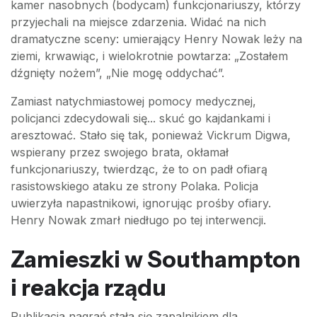
kamer nasobnych (bodycam) funkcjonariuszy, którzy
przyjechali na miejsce zdarzenia. Widać na nich
dramatyczne sceny: umierający Henry Nowak leży na
ziemi, krwawiąc, i wielokrotnie powtarza: „Zostałem
dźgnięty nożem”, „Nie mogę oddychać”.
Zamiast natychmiastowej pomocy medycznej,
policjanci zdecydowali się... skuć go kajdankami i
aresztować. Stało się tak, ponieważ Vickrum Digwa,
wspierany przez swojego brata, okłamał
funkcjonariuszy, twierdząc, że to on padł ofiarą
rasistowskiego ataku ze strony Polaka. Policja
uwierzyła napastnikowi, ignorując prośby ofiary.
Henry Nowak zmarł niedługo po tej interwencji.
Zamieszki w Southampton
i reakcja rządu
Publikacja nagrań stała się zapalnikiem dla