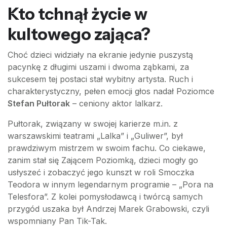
Kto tchnął życie w
kultowego zająca?
Choć dzieci widziały na ekranie jedynie puszystą
pacynkę z długimi uszami i dwoma ząbkami, za
sukcesem tej postaci stał wybitny artysta. Ruch i
charakterystyczny, pełen emocji głos nadał Poziomce
Stefan Pułtorak
– ceniony aktor lalkarz.
Pułtorak, związany w swojej karierze m.in. z
warszawskimi teatrami „Lalka” i „Guliwer”, był
prawdziwym mistrzem w swoim fachu. Co ciekawe,
zanim stał się Zającem Poziomką, dzieci mogły go
usłyszeć i zobaczyć jego kunszt w roli Smoczka
Teodora w innym legendarnym programie – „Pora na
Telesfora”. Z kolei pomysłodawcą i twórcą samych
przygód uszaka był Andrzej Marek Grabowski, czyli
wspomniany Pan Tik-Tak.