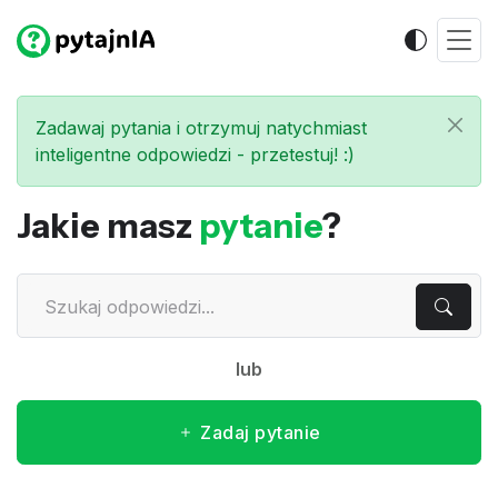
Zadawaj pytania i otrzymuj natychmiast
inteligentne odpowiedzi - przetestuj! :)
Jakie masz
pytanie
?
lub
Zadaj pytanie