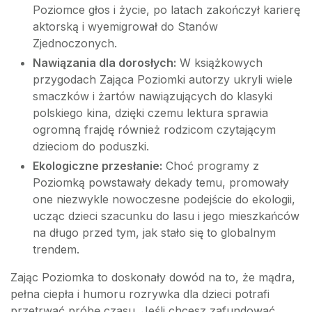
Poziomce głos i życie, po latach zakończył karierę
aktorską i wyemigrował do Stanów
Zjednoczonych.
Nawiązania dla dorosłych:
W książkowych
przygodach Zająca Poziomki autorzy ukryli wiele
smaczków i żartów nawiązujących do klasyki
polskiego kina, dzięki czemu lektura sprawia
ogromną frajdę również rodzicom czytającym
dzieciom do poduszki.
Ekologiczne przesłanie:
Choć programy z
Poziomką powstawały dekady temu, promowały
one niezwykle nowoczesne podejście do ekologii,
ucząc dzieci szacunku do lasu i jego mieszkańców
na długo przed tym, jak stało się to globalnym
trendem.
Zając Poziomka to doskonały dowód na to, że mądra,
pełna ciepła i humoru rozrywka dla dzieci potrafi
przetrwać próbę czasu. Jeśli chcesz zafundować