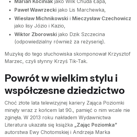
Marian Kociniak
jako Wilk Chuda Łapa,
Paweł Wawrzecki
jako Lis Marchewka,
Wiesław Michnikowski
i
Mieczysław Czechowicz
jako lisy Józio i Kazio,
Wiktor Zborowski
jako Dzik Szczecina
(odpowiedzialny również za reżyserię).
Muzykę do tego słuchowiska skomponował Krzysztof
Marzec, czyli słynny Krzyś Tik-Tak.
Powrót w wielkim stylu i
współczesne dziedzictwo
Choć złote lata telewizyjnej kariery Zająca Poziomki
minęły wraz z końcem lat 90., pamięć o nim wcale nie
zginęła. W 2013 roku nakładem Wydawnictwa
Literatura ukazała się książka
„Zając Poziomka”
autorstwa Ewy Chotomskiej i Andrzeja Marka