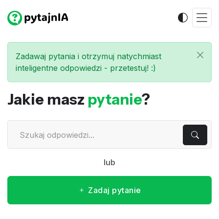
Zadawaj pytania i otrzymuj natychmiast
inteligentne odpowiedzi - przetestuj! :)
Jakie masz
pytanie
?
lub
Zadaj pytanie