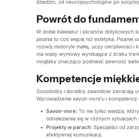
dziedzin, od neuropsychologów po socjolog
Powrót do fundamentów
W dobie klawiatur i ekranów dotykowych kal
pisania to coś więcej niż estetyka. Pisani
rozwój motoryki małej, uczy cierpliwości i 
ma wady wymowy wynikające z braku tren
mogłaby znacząco podnieść pewność siebi
Kompetencje miękkie i
Socjolodzy i doradcy zawodowi zwracają uw
Wprowadzenie savoir-vivre’u i kompetencji
Savoir-vivre:
To nie tylko wiedza, któr
odnalezienia się w różnych sytuacjach
Projekty w parach:
Specjaliści od zarz
efektywnej komunikacji.