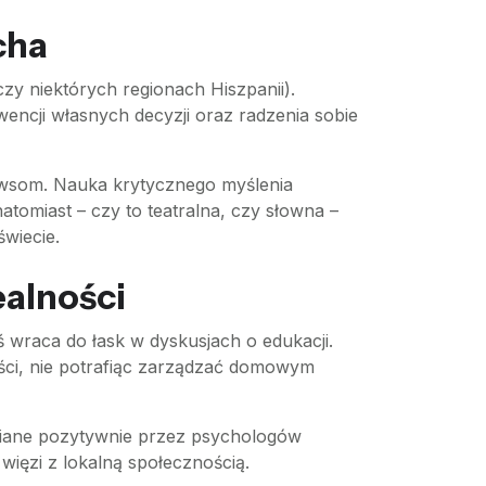
cha
zy niektórych regionach Hiszpanii).
encji własnych decyzji oraz radzenia sobie
 newsom. Nauka krytycznego myślenia
omiast – czy to teatralna, czy słowna –
wiecie.
ealności
ś wraca do łask w dyskusjach o edukacji.
ości, nie potrafiąc zarządzać domowym
eniane pozytywnie przez psychologów
ięzi z lokalną społecznością.