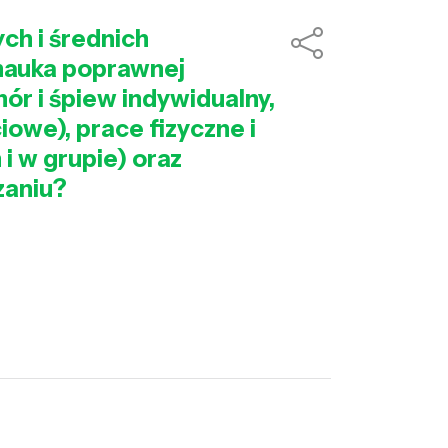
ch i średnich
 nauka poprawnej
hór i śpiew indywidualny,
iowe), prace fizyczne i
i w grupie) oraz
zaniu?