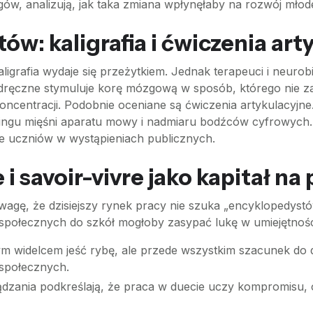
ów, analizują, jak taka zmiana wpłynęłaby na rozwój młod
: kaligrafia i ćwiczenia art
igrafia wydaje się przeżytkiem. Jednak terapeuci i neuro
e odręczne stymuluje korę mózgową w sposób, którego nie z
koncentracji. Podobnie oceniane są ćwiczenia artykulacyjne
ingu mięśni aparatu mowy i nadmiaru bodźców cyfrowy
e uczniów w wystąpieniach publicznych.
 savoir-vivre jako kapitał na 
agę, że dzisiejszy rynek pracy nie szuka „encyklopedyst
 społecznych do szkół mogłoby zasypać lukę w umiejętnośc
ym widelcem jeść rybę, ale przede wszystkim szacunek do 
 społecznych.
ądzania podkreślają, że praca w duecie uczy kompromisu, 