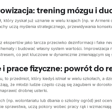
prowizacja: trening mózgu i du
który zyskał już uznanie w wielu krajach (np. w Armenii c
chy uczą myślenia strategicznego, przewidywania konsekw
rzez ekspertów jako tarcza przeciwko dezinformacji i fake
ematy i budować własny system wartości. Improwizacja nat
tresem, co jest kluczowe w dynamicznie zmieniającym się ś
i prace fizyczne: powrót do r
to przedmiot, który kiedyś istniał w wielu szkołach, a dzi
ają, że młodzi ludzie często czują się zagubieni w dorosł
aprawić drobnej usterki.
h (np. wolontariatu lub dbania o szkolny ogród) jest oc
cie sprawstwa, uczą pokory wobec pracy rąk i wzmacniają w