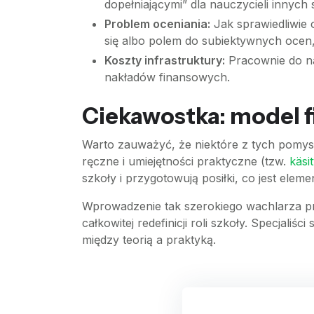
dopełniającymi” dla nauczycieli innych 
Problem oceniania:
Jak sprawiedliwie o
się albo polem do subiektywnych ocen, 
Koszty infrastruktury:
Pracownie do na
nakładów finansowych.
Ciekawostka: model fi
Warto zauważyć, że niektóre z tych pomysł
ręczne i umiejętności praktyczne (tzw.
käsi
szkoły i przygotowują posiłki, co jest elem
Wprowadzenie tak szerokiego wachlarza pr
całkowitej redefinicji roli szkoły. Specjaliś
między teorią a praktyką.