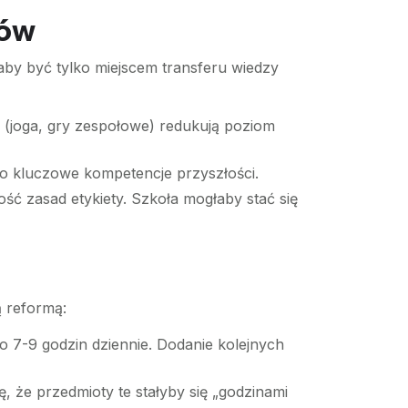
tów
łaby być tylko miejscem transferu wiedzy
 (joga, gry zespołowe) redukują poziom
 to kluczowe kompetencje przyszłości.
ć zasad etykiety. Szkoła mogłaby stać się
ą reformą:
o 7-9 godzin dziennie. Dodanie kolejnych
ię, że przedmioty te stałyby się „godzinami