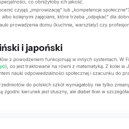
specjalności, co obniżyłoby ich jakość.
cenić czyjąś „improwizację” lub „kompetencje społeczne”? 
albo kolejnymi zajęciami, które trzeba „odpękać” dla dobrej
uki prowadzenia domu (kuchnie, warsztaty) czy profesj
ński i japoński
ów z powodzeniem funkcjonują w innych systemach. W Finl
työ
), co jest traktowane na równi z matematyką. Z kolei w 
entem nauki odpowiedzialności społecznej i szacunku do pra
zedmiotów do polskich szkół wymagałoby nie tylko zmian
ci są zgodni: kierunek jest słuszny, ale diabeł tkwi w szczeg