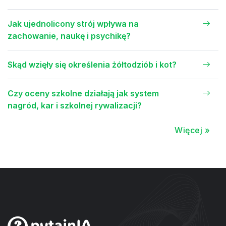
Jak ujednolicony strój wpływa na
zachowanie, naukę i psychikę?
Skąd wzięły się określenia żółtodziób i kot?
Czy oceny szkolne działają jak system
nagród, kar i szkolnej rywalizacji?
Więcej »