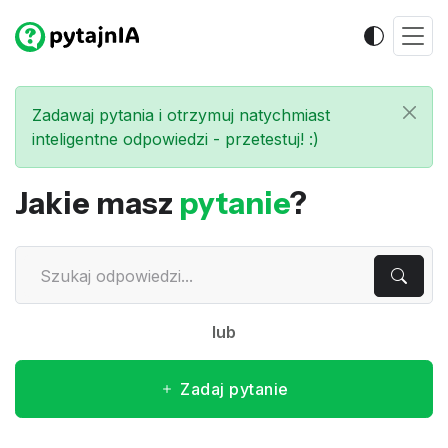
Zadawaj pytania i otrzymuj natychmiast
inteligentne odpowiedzi - przetestuj! :)
Jakie masz
pytanie
?
lub
Zadaj pytanie