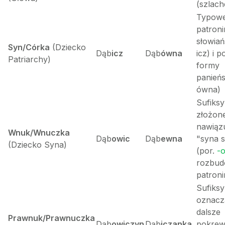
(szlach
Typow
patroni
słowiań
Syn/Córka
(Dziecko
Dąb
icz
Dąb
ówna
icz) i p
Patriarchy)
formy
panieńs
ówna)
Sufiksy
złożon
nawiąz
Wnuk/Wnuczka
Dąb
owic
Dąb
ewna
"syna 
(Dziecko Syna)
(por.
-
rozbu
patroni
Sufiksy
oznacz
dalsze
Prawnuk/Prawnuczka
Dąb
owiczyn
Dąb
iczanka
pokrew