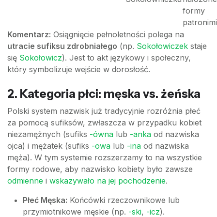
formy
patronim
Komentarz:
Osiągnięcie pełnoletności polega na
utracie sufiksu zdrobniałego
(np.
Sokołowiczek
staje
się
Sokołowicz
). Jest to akt językowy i społeczny,
który symbolizuje wejście w dorosłość.
2. Kategoria płci: męska vs. żeńska
Polski system nazwisk już tradycyjnie rozróżnia płeć
za pomocą sufiksów, zwłaszcza w przypadku kobiet
niezamężnych (sufiks
-ówna
lub
-anka
od nazwiska
ojca) i mężatek (sufiks
-owa
lub
-ina
od nazwiska
męża). W tym systemie rozszerzamy to na wszystkie
formy rodowe, aby nazwisko kobiety było zawsze
odmienne
i
wskazywało na jej pochodzenie
.
Płeć Męska:
Końcówki rzeczownikowe lub
przymiotnikowe męskie (np.
-ski
,
-icz
).