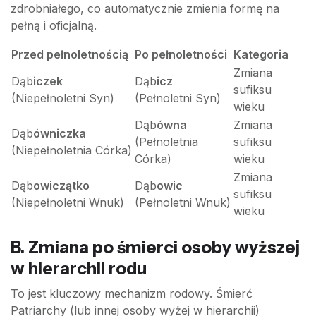
zdrobniałego, co automatycznie zmienia formę na
pełną i oficjalną.
Przed pełnoletnością
Po pełnoletności
Kategoria
Zmiana
Dąb
iczek
Dąb
icz
sufiksu
(Niepełnoletni Syn)
(Pełnoletni Syn)
wieku
Dąb
ówna
Zmiana
Dąb
ówniczka
(Pełnoletnia
sufiksu
(Niepełnoletnia Córka)
Córka)
wieku
Zmiana
Dąb
owiczątko
Dąb
owic
sufiksu
(Niepełnoletni Wnuk)
(Pełnoletni Wnuk)
wieku
B. Zmiana po śmierci osoby wyższej
w hierarchii rodu
To jest kluczowy mechanizm rodowy. Śmierć
Patriarchy (lub innej osoby wyżej w hierarchii)