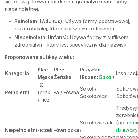
się obowiązkowym markerem gramatycznym osoby
niepełnoletniej.
Pełnoletni (Adultus):
Używa formy podstawowej,
niezdrobniałej, która jest w pełni odmienna.
Niepełnoletni (Infans):
Używa formy z sufiksem
zdrobniałym, który jest specyficzny dla nazwisk.
Proponowane sufiksy wieku:
Płeć
Płeć
Przykład
Kategoria
Inspiracj
Męska
Żeńska
(Rdzeń:
Sokół
)
-Ø
Sokół /
Sokołowa
Pełnoletni
(brak)
-a / -ówna
Sokołowicz
Sokołów
/ -icz
Tradycyj
zdrobnie
Sokołowiczek
(np.
dom
Niepełnoletni
-iczek
-ówniczka
/
dziewcz
Sokołówniczka
nałożone