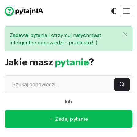
Zadawaj pytania i otrzymuj natychmiast
inteligentne odpowiedzi - przetestuj! :)
Jakie masz
pytanie
?
lub
Zadaj pytanie