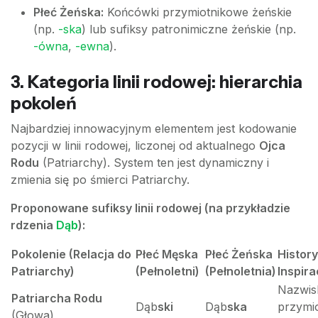
Płeć Żeńska:
Końcówki przymiotnikowe żeńskie
(np.
-ska
) lub sufiksy patronimiczne żeńskie (np.
-ówna
,
-ewna
).
3. Kategoria linii rodowej: hierarchia
pokoleń
Najbardziej innowacyjnym elementem jest kodowanie
pozycji w linii rodowej, liczonej od aktualnego
Ojca
Rodu
(Patriarchy). System ten jest dynamiczny i
zmienia się po śmierci Patriarchy.
Proponowane sufiksy linii rodowej (na przykładzie
rdzenia
Dąb
):
Pokolenie (Relacja do
Płeć Męska
Płeć Żeńska
Histor
Patriarchy)
(Pełnoletni)
(Pełnoletnia)
Inspira
Nazwis
Patriarcha Rodu
Dąb
ski
Dąb
ska
przymi
(Głowa)