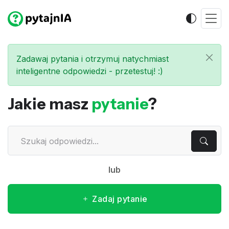
Zadawaj pytania i otrzymuj natychmiast
inteligentne odpowiedzi - przetestuj! :)
Jakie masz
pytanie
?
lub
Zadaj pytanie