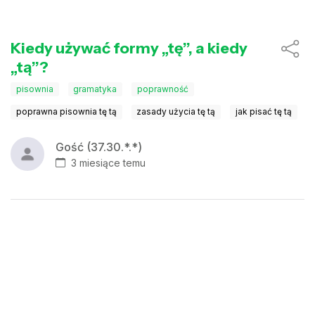
Kiedy używać formy „tę”, a kiedy
„tą”?
pisownia
gramatyka
poprawność
poprawna pisownia tę tą
zasady użycia tę tą
jak pisać tę tą
Gość (37.30.*.*)
3 miesiące temu