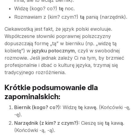
inna, ale to wciąż biernik).
Widzę (kogo? co?)
tę
noc.
Rozmawiam z (kim? czym?)
tą
panią (narzędnik).
Ciekawostką jest fakt, że język polski ewoluuje.
Współczesne słowniki poprawnej polszczyzny
dopuszczają formę „tą” w bierniku (np. „widzę tą
kobietę”) w
języku potocznym
, czyli w swobodnej
rozmowie. Jeśli jednak zależy Ci na tym, by brzmieć
profesjonalnie i dbać o kulturę języka, trzymaj się
tradycyjnego rozróżnienia.
Krótkie podsumowanie dla
zapominalskich:
Biernik (kogo? co?):
Widzę
tę
kaw
ę
. (Końcówki -ę,
-ę).
Narzędnik (z kim? z czym?):
Cieszę się
tą
kaw
ą
.
(Końcówki -ą, -ą).