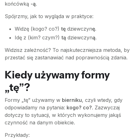
końcówką
-ą
.
Spójrzmy, jak to wygląda w praktyce:
Widzę (kogo? co?)
tę
dziewczyn
ę
.
Idę z (kim? czym?)
tą
dziewczyn
ą
.
Widzisz zależność? To najskuteczniejsza metoda, by
przestać się zastanawiać nad poprawnością zdania.
Kiedy używamy formy
„tę”?
Formy „tę” używamy w
bierniku
, czyli wtedy, gdy
odpowiadamy na pytania:
kogo? co?
. Zazwyczaj
dotyczy to sytuacji, w których wykonujemy jakąś
czynność na danym obiekcie.
Przykłady: