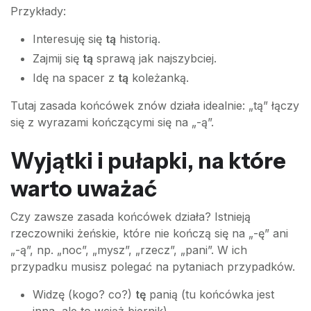
Przykłady:
Interesuję się
tą
historią.
Zajmij się
tą
sprawą jak najszybciej.
Idę na spacer z
tą
koleżanką.
Tutaj zasada końcówek znów działa idealnie: „tą” łączy
się z wyrazami kończącymi się na „-ą”.
Wyjątki i pułapki, na które
warto uważać
Czy zawsze zasada końcówek działa? Istnieją
rzeczowniki żeńskie, które nie kończą się na „-ę” ani
„-ą”, np. „noc”, „mysz”, „rzecz”, „pani”. W ich
przypadku musisz polegać na pytaniach przypadków.
Widzę (kogo? co?)
tę
panią (tu końcówka jest