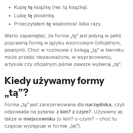
Kupię
tę
książkę (nie: tą książkę).
Lubię
tę
piosenkę.
Przeczytałem
tę
wiadomość kilka razy.
Warto zapamiętać, że forma „tę” jest jedyną w pełni
poprawną formą w języku wzorcowym (oficjalnym,
pisanym). Choć w rozmowie z kolegą „tą” w bierniku
może przejść niezauważone, w wypracowaniu,
artykule czy oficjalnym piśmie zawsze wybieraj „tę”.
Kiedy używamy formy
„tą”?
Forma „tą” jest zarezerwowana dla
narzędnika
, czyli
odpowiada na pytania:
z kim? z czym?
. Używamy jej
także w
miejscowniku
(o kim? o czym? – choć tu
częściej występuje w formie „tej”).