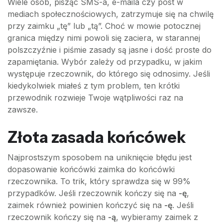
Wiele osób, pisząc SMS-a, e-maila czy post w
mediach społecznościowych, zatrzymuje się na chwilę
przy zaimku „tę” lub „tą”. Choć w mowie potocznej
granica między nimi powoli się zaciera, w starannej
polszczyźnie i piśmie zasady są jasne i dość proste do
zapamiętania. Wybór zależy od przypadku, w jakim
występuje rzeczownik, do którego się odnosimy. Jeśli
kiedykolwiek miałeś z tym problem, ten krótki
przewodnik rozwieje Twoje wątpliwości raz na
zawsze.
Złota zasada końcówek
Najprostszym sposobem na uniknięcie błędu jest
dopasowanie końcówki zaimka do końcówki
rzeczownika. To trik, który sprawdza się w 99%
przypadków. Jeśli rzeczownik kończy się na
-ę
,
zaimek również powinien kończyć się na
-ę
. Jeśli
rzeczownik kończy się na
-ą
, wybieramy zaimek z