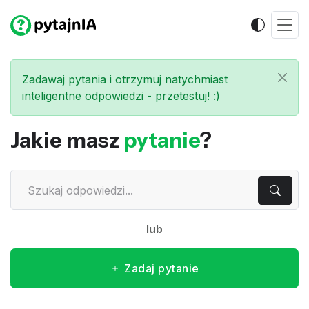
Zadawaj pytania i otrzymuj natychmiast
inteligentne odpowiedzi - przetestuj! :)
Jakie masz
pytanie
?
lub
Zadaj pytanie