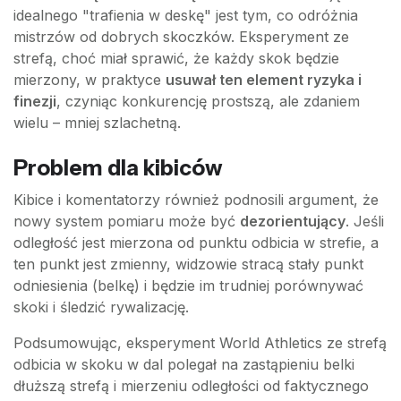
idealnego "trafienia w deskę" jest tym, co odróżnia
mistrzów od dobrych skoczków. Eksperyment ze
strefą, choć miał sprawić, że każdy skok będzie
mierzony, w praktyce
usuwał ten element ryzyka i
finezji
, czyniąc konkurencję prostszą, ale zdaniem
wielu – mniej szlachetną.
Problem dla kibiców
Kibice i komentatorzy również podnosili argument, że
nowy system pomiaru może być
dezorientujący
. Jeśli
odległość jest mierzona od punktu odbicia w strefie, a
ten punkt jest zmienny, widzowie stracą stały punkt
odniesienia (belkę) i będzie im trudniej porównywać
skoki i śledzić rywalizację.
Podsumowując, eksperyment World Athletics ze strefą
odbicia w skoku w dal polegał na zastąpieniu belki
dłuższą strefą i mierzeniu odległości od faktycznego