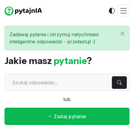
Zadawaj pytania i otrzymuj natychmiast
inteligentne odpowiedzi - przetestuj! :)
Jakie masz
pytanie
?
lub
Zadaj pytanie