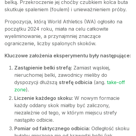
belką. Przekroczenie jej choćby czubkiem kolca buta
skutkuje spaleniem (foulem) i unieważnieniem próby.
Propozycja, którą World Athletics (WA) ogłosiło na
początku 2024 roku, miała na celu całkowite
wyeliminowanie, a przynajmniej znaczące
ograniczenie, liczby spalonych skoków.
Kluczowe założenia eksperymentu były następujące:
Zastąpienie belki strefą:
Zamiast wąskiej,
nieruchomej belki, zawodnicy mieliby do
dyspozycji dłuższą
strefę odbicia
(ang.
take-off
zone
).
Liczenie każdego skoku:
W nowym formacie
każdy oddany skok miałby być zaliczony,
niezależnie od tego, w którym miejscu strefy
nastąpiło odbicie.
Pomiar od faktycznego odbicia:
Odległość skoku
byłaby mierzona nie od krawędzi belki (jak