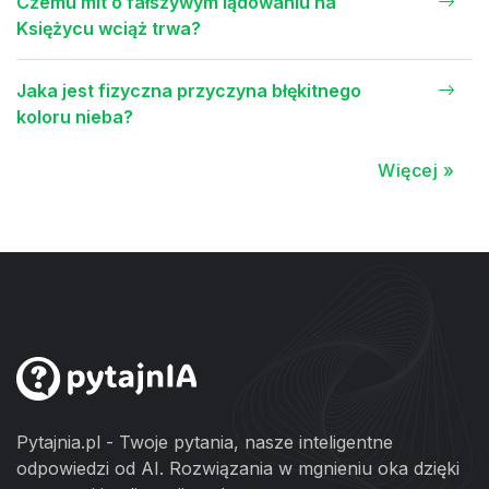
Czemu mit o fałszywym lądowaniu na
Księżycu wciąż trwa?
Jaka jest fizyczna przyczyna błękitnego
koloru nieba?
Więcej »
Pytajnia.pl - Twoje pytania, nasze inteligentne
odpowiedzi od AI. Rozwiązania w mgnieniu oka dzięki