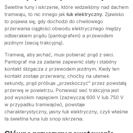
Świetlne łuny i iskrzenie, które widzieliśmy nad dachem
tramwaju, to nic innego jak
łuk elektryczny
. Zjawisko
to pojawia się, gdy dochodzi do chwilowego
przerwania ciągłości obwodu elektrycznego między
odbierakiem prądu (pantografem) a przewodem
jezdnym (siecią trakcyjną).
Tramwaj, aby jechać, musi pobierać prąd z sieci.
Pantograf ma za zadanie zapewnić stały i stabilny
kontakt ślizgacza z przewodem jezdnym. Kiedy ten
kontakt zostaje przerwany, choćby na ułamek
sekundy, prąd próbuje „przeskoczyć” przez powstałą
przerwę w powietrzu. Ponieważ sieć trakcyjna jest
pod wysokim napięciem (zazwyczaj 600 V lub 750 V
w przypadku tramwajów), powstaje
charakterystyczny, jasny łuk elektryczny, czyli właśnie
ta świetlna łuna lub snop iskrzenia.