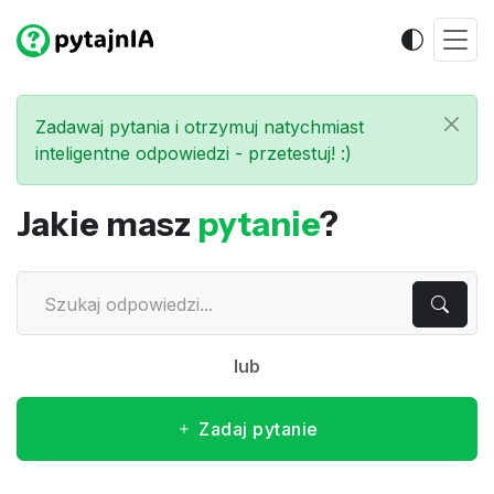
Zadawaj pytania i otrzymuj natychmiast
inteligentne odpowiedzi - przetestuj! :)
Jakie masz
pytanie
?
lub
Zadaj pytanie