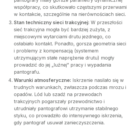
pantografy miały gorsze parametry dynamicznej
współpracy, co skutkowało częstszymi przerwami
w kontakcie, szczególnie na nierównościach sieci.
Stan techniczny sieci trakcyjnej:
W przeszłości
sieć trakcyjna mogła być bardziej zużyta, z
miejscowymi wytarciami drutu jezdnego, co
osłabiało kontakt. Ponadto, gorsza geometria sieci
i problemy z kompensacją (systemem
utrzymującym stałe naprężenie drutu) mogły
prowadzić do jej „luźnej” pracy i wypadania
pantografu.
Warunki atmosferyczne:
Iskrzenie nasilało się w
trudnych warunkach, zwłaszcza podczas mrozu i
opadów. Lód lub szadź na przewodach
trakcyjnych pogarszały przewodnictwo i
utrudniały pantografowi utrzymanie stabilnego
styku, co prowadziło do intensywnego iskrzenia,
gdy pantograf usuwał zanieczyszczenia.