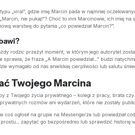
typu „viral”, gdzie imię Marcin pada w najmniej oczekiwa
b „Marcin, nie pukaj!”? Choć to inni Marcinowie, ich imię n
nową warstwę do pytania „co powiedział Marcin?”.
 bawi?
każdy rodzic przeżył moment, w którym jego autorytet zost
e sprawia, że fraza „A Marcin powiedział...” budzi natych
ie wymagało od nas anielskiej cierpliwości lub salutu śmie
ać Twojego Marcina
oby z Twojego życia prywatnego – kolegi z pracy, brata cz
 prywatnych rozmów ani wydarzeń, które nie zostały publ
nie coś ogłosił na grupie na Messengerze lub powiedział c
 prostu... zapytać go bezpośrednio lub sprawdzić historię 