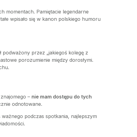
nych momentach. Pamiętacie legendarne
a stałe wpisało się w kanon polskiego humoru
ał podważony przez „jakiegoś kolegę z
miastowe porozumienie między dorosłymi.
chu.
y znajomego –
nie mam dostępu do tych
icznie odnotowane.
oś ważnego podczas spotkania, najlepszym
wiadomości.