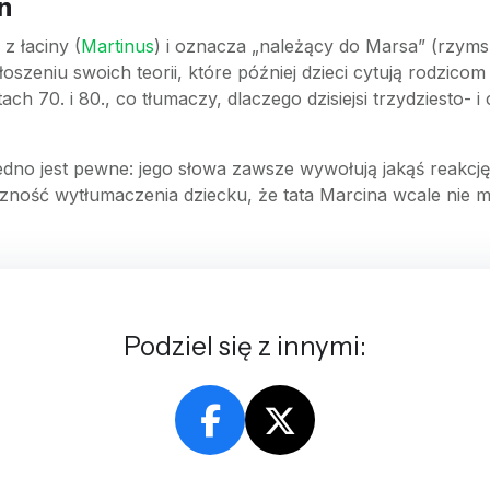
n
z łaciny (
Martinus
) i oznacza „należący do Marsa” (rzyms
oszeniu swoich teorii, które później dzieci cytują rodzicom
h 70. i 80., co tłumaczy, dlaczego dzisiejsi trzydziesto- 
edno jest pewne: jego słowa zawsze wywołują jakąś reakcj
czność wytłumaczenia dziecku, że tata Marcina wcale nie
Podziel się z innymi: