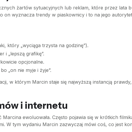
ycznych żartów sytuacyjnych lub reklam, które przez lata 
o on wyznacza trendy w piaskownicy i to na jego autorytet
i, który „wyciąga trzysta na godzinę”).
 i „lepszą grafikę”.
łkowicie opcjonalne.
o „on nie myje i żyje”.
cji, w którym Marcin staje się najwyższą instancją prawdy,
ów i internetu
arcina ewoluowała. Często pojawia się w krótkich filmika
mi. W tym wydaniu Marcin zazwyczaj mówi coś, co jest komp