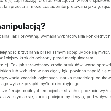
 które jej zaprzeczają. U osób wierzących w teorie spiskow
 ta sprzeczna, może zostać zinterpretowana jako „część s
manipulacją?
balną, jak i prywatną, wymaga wypracowania konkretnych
ejętność przyznania przed samym sobą: „Mogę się mylić”.
jważniejszy krok do ochrony przed manipulatorem.
cie):
Tak jak sprawdzamy źródła artykułów, warto sprawdza
liskich lub wzbudza w nas ciągły lęk, powinna zapalić się
ązywanie zagadek logicznych, nauka metodologii naukowej
aga wyjść z pułapki myślenia intuicyjnego.
sze żeruje na silnych emocjach – strachu, poczuciu wyżs
la zatrzymać się, zanim podejmiemy decyzję pod wpływ