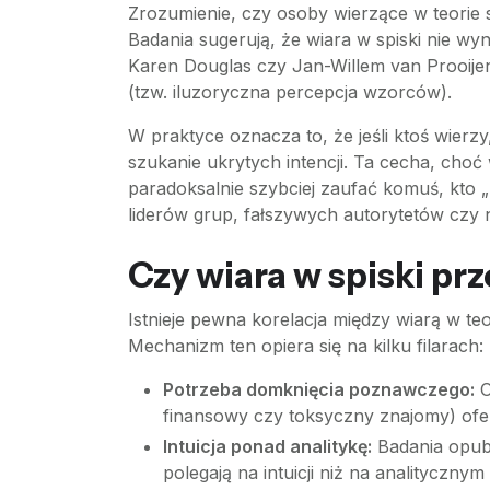
Zrozumienie, czy osoby wierzące w teori
Badania sugerują, że wiara w spiski nie wy
Karen Douglas czy Jan-Willem van Prooijen
(tzw. iluzoryczna percepcja wzorców).
W praktyce oznacza to, że jeśli ktoś wierz
szukanie ukrytych intencji. Ta cecha, choć
paradoksalnie szybciej zaufać komuś, kto „
liderów grup, fałszywych autorytetów czy 
Czy wiara w spiski pr
Istnieje pewna korelacja między wiarą w te
Mechanizm ten opiera się na kilku filarach:
Potrzeba domknięcia poznawczego:
O
finansowy czy toksyczny znajomy) ofe
Intuicja ponad analitykę:
Badania opubl
polegają na intuicji niż na analityczn