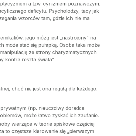
sceptycyzmem a tzw. cynizmem poznawczym.
ecyficznego deficytu. Psycholodzy, tacy jak
rzegania wzorców tam, gdzie ich nie ma
emikaliów, jego mózg jest „nastrojony” na
ych może stać się pułapką. Osoba taka może
na manipulację ze strony charyzmatycznych
 kontra reszta świata”.
nej, choć nie jest ona regułą dla każdego.
u prywatnym (np. nieuczciwy doradca
roblemów, może łatwo zyskać ich zaufanie.
oby wierzące w teorie spiskowe częściej
za to częstsze kierowanie się „pierwszym