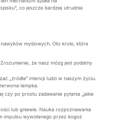
e ten mechanizm działa na
pisku”, co jeszcze bardziej utrudnia
 nawyków myślowych. Oto kroki, które
 Zrozumienie, że nasz mózg jest podatny
ć „źródła” intencji ludzi w naszym życiu.
 czerwona lampka.
 czy po prostu zadawanie pytania „jakie
zości lub gniewie. Nauka rozpoznawania
em impulsu wywołanego przez kogoś