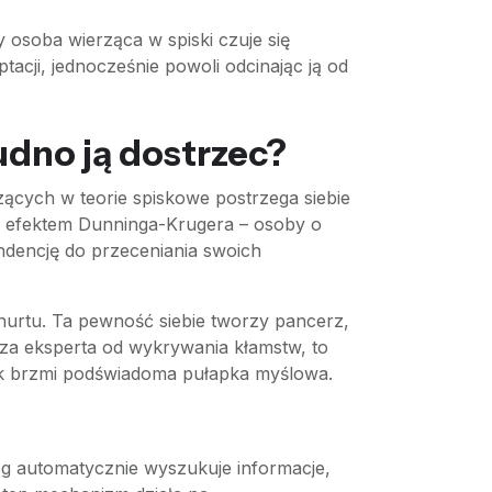
y osoba wierząca w spiski czuje się
tacji, jednocześnie powoli odcinając ją od
udno ją dostrzec?
ących w teorie spiskowe postrzega siebie
y efektem Dunninga-Krugera – osoby o
tendencję do przeceniania swoich
nurtu. Ta pewność siebie tworzy pancerz,
 za eksperta od wykrywania kłamstw, to
ak brzmi podświadoma pułapka myślowa.
ózg automatycznie wyszukuje informacje,