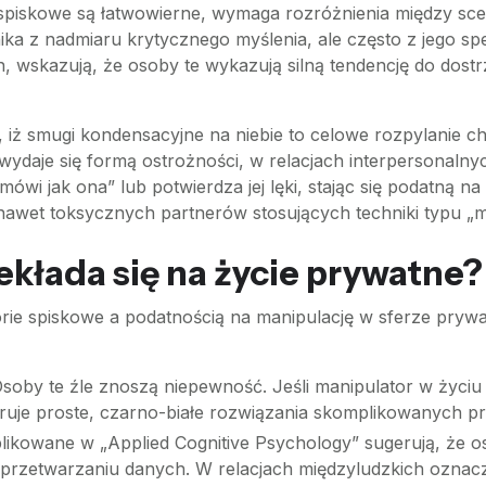
e spiskowe są łatwowierne, wymaga rozróżnienia między 
nika z nadmiaru krytycznego myślenia, ale często z jego sp
, wskazują, że osoby te wykazują silną tendencję do dost
y, iż smugi kondensacyjne na niebie to celowe rozpylanie ch
 wydaje się formą ostrożności, w relacjach interpersonaln
mówi jak ona” lub potwierdza jej lęki, stając się podatną 
nawet toksycznych partnerów stosujących techniki typu „my
zekłada się na życie prywatne?
orie spiskowe a podatnością na manipulację w sferze prywat
soby te źle znoszą niepewność. Jeśli manipulator w życi
ruje proste, czarno-białe rozwiązania skomplikowanych p
ikowane w „Applied Cognitive Psychology” sugerują, że os
ym przetwarzaniu danych. W relacjach międzyludzkich oznac