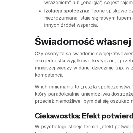
wrażeniem” lub „energią”, co jest raje
Izolacja społeczna:
Teorie spiskowe czę
niezrozumiana, staje się łatwym łupem d
innych źródeł wsparcia.
Świadomość własnej p
Czy osoby te są świadome swojej łatwowie
jako jednostki wyjątkowo krytyczne, „prz
mniejszej wiedzy w danej dziedzinie (np. w 
kompetencji.
W ich mniemaniu to „reszta społeczeństwa”
który paradoksalnie uniemożliwia dostrzeż
przecież niemożliwe, bym dał się oszuka
Ciekawostka: Efekt potwier
W psychologii istnieje termin „efekt potwi