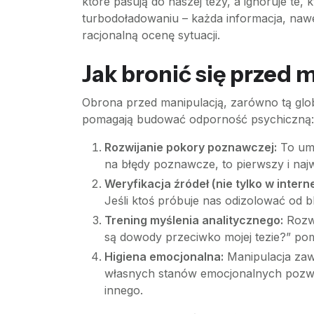
które pasują do naszej tezy, a ignoruje te,
turbodoładowaniu – każda informacja, nawet
racjonalną ocenę sytuacji.
Jak bronić się przed 
Obrona przed manipulacją, zarówno tą glo
pomagają budować odporność psychiczną:
Rozwijanie pokory poznawczej:
To umi
na błędy poznawcze, to pierwszy i na
Weryfikacja źródeł (nie tylko w interne
Jeśli ktoś próbuje nas odizolować od b
Trening myślenia analitycznego:
Rozwi
są dowody przeciwko mojej tezie?” pom
Higiena emocjonalna:
Manipulacja zaw
własnych stanów emocjonalnych pozwa
innego.