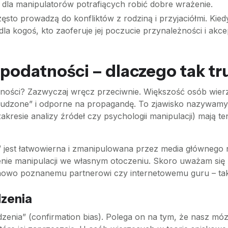
m dla manipulatorów potrafiących robić dobre wrażenie.
sto prowadzą do konfliktów z rodziną i przyjaciółmi. Kied
la kogoś, kto zaoferuje jej poczucie przynależności i akcep
odatności – dlaczego tak tr
rności? Zazwyczaj wręcz przeciwnie. Większość osób wierz
ebudzone” i odporne na propagandę. To zjawisko nazywam
zakresie analizy źródeł czy psychologii manipulacji) mają 
 jest łatwowierna i zmanipulowana przez media głównego 
enie manipulacji we własnym otoczeniu. Skoro uważam się
ć nowo poznanemu partnerowi czy internetowemu guru – t
dzenia
erdzenia” (confirmation bias). Polega on na tym, że nasz m