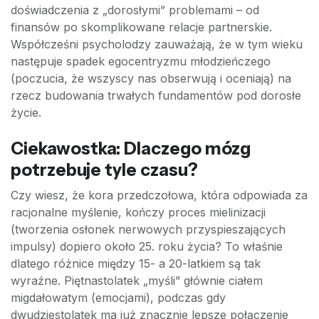
doświadczenia z „dorosłymi” problemami – od
finansów po skomplikowane relacje partnerskie.
Współcześni psycholodzy zauważają, że w tym wieku
następuje spadek egocentryzmu młodzieńczego
(poczucia, że wszyscy nas obserwują i oceniają) na
rzecz budowania trwałych fundamentów pod dorosłe
życie.
Ciekawostka: Dlaczego mózg
potrzebuje tyle czasu?
Czy wiesz, że kora przedczołowa, która odpowiada za
racjonalne myślenie, kończy proces mielinizacji
(tworzenia osłonek nerwowych przyspieszających
impulsy) dopiero około 25. roku życia? To właśnie
dlatego różnice między 15- a 20-latkiem są tak
wyraźne. Piętnastolatek „myśli” głównie ciałem
migdałowatym (emocjami), podczas gdy
dwudziestolatek ma już znacznie lepsze połączenie