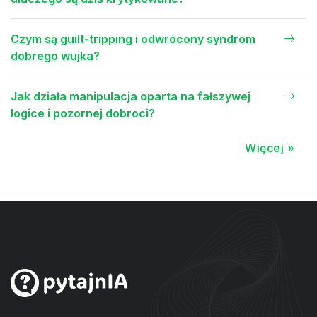
Czym są guilt-tripping i odwrócony syndrom
dobrego wujka?
Jak działa manipulacja oparta na fałszywej
logice i pozornej dobroci?
Więcej »