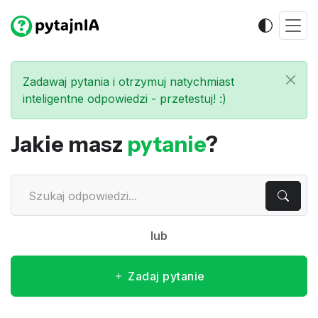
Zadawaj pytania i otrzymuj natychmiast
inteligentne odpowiedzi - przetestuj! :)
Jakie masz
pytanie
?
lub
Zadaj pytanie