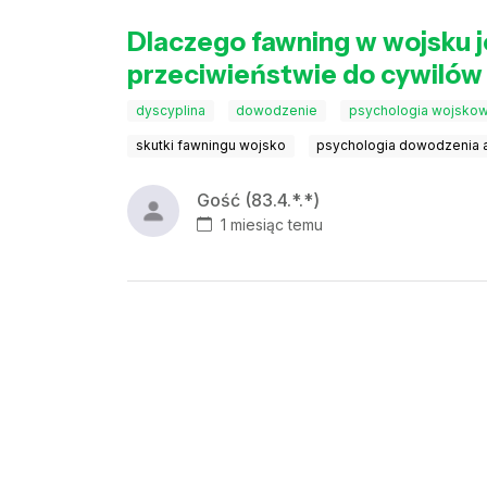
Dlaczego fawning w wojsku je
przeciwieństwie do cywilów 
dyscyplina
dowodzenie
psychologia wojsko
skutki fawningu wojsko
psychologia dowodzenia 
Gość (83.4.*.*)
1 miesiąc temu