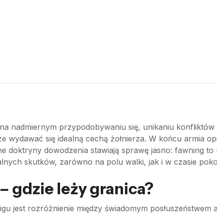
a na nadmiernym przypodobywaniu się, unikaniu konfliktów
 wydawać się idealną cechą żołnierza. W końcu armia opier
 doktryny dowodzenia stawiają sprawę jasno: fawning to 
nych skutków, zarówno na polu walki, jak i w czasie poko
– gdzie leży granica?
igu jest rozróżnienie między świadomym posłuszeństwem a