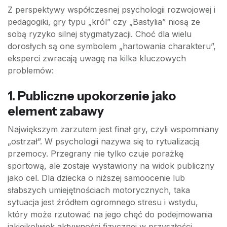
Z perspektywy współczesnej psychologii rozwojowej i
pedagogiki, gry typu „król” czy „Bastylia” niosą ze
sobą ryzyko silnej stygmatyzacji. Choć dla wielu
dorosłych są one symbolem „hartowania charakteru”,
eksperci zwracają uwagę na kilka kluczowych
problemów:
1. Publiczne upokorzenie jako
element zabawy
Największym zarzutem jest finał gry, czyli wspomniany
„ostrzał”. W psychologii nazywa się to rytualizacją
przemocy. Przegrany nie tylko czuje porażkę
sportową, ale zostaje wystawiony na widok publiczny
jako cel. Dla dziecka o niższej samoocenie lub
słabszych umiejętnościach motorycznych, taka
sytuacja jest źródłem ogromnego stresu i wstydu,
który może rzutować na jego chęć do podejmowania
jakiejkolwiek aktywności fizycznej w przyszłości.