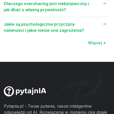
Dlaczego oversharing jest niebezpieczny i
jak dbać o własną prywatność?
Jakie są psychologiczne przyczyny
naiwności i jakie niesie ona zagrożenia?
Więcej »
Pytajnia.pl - Twoje pytania, nasze inteligentne
odpowiedzi od AI. Rozwiązania w mgnieniu oka dzięki