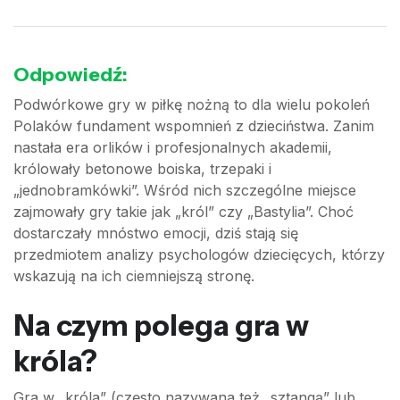
Odpowiedź:
Podwórkowe gry w piłkę nożną to dla wielu pokoleń
Polaków fundament wspomnień z dzieciństwa. Zanim
nastała era orlików i profesjonalnych akademii,
królowały betonowe boiska, trzepaki i
„jednobramkówki”. Wśród nich szczególne miejsce
zajmowały gry takie jak „król” czy „Bastylia”. Choć
dostarczały mnóstwo emocji, dziś stają się
przedmiotem analizy psychologów dziecięcych, którzy
wskazują na ich ciemniejszą stronę.
Na czym polega gra w
króla?
Gra w „króla” (często nazywana też „sztangą” lub