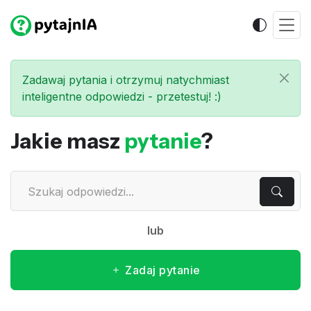
Zadawaj pytania i otrzymuj natychmiast
inteligentne odpowiedzi - przetestuj! :)
Jakie masz
pytanie
?
lub
Zadaj pytanie