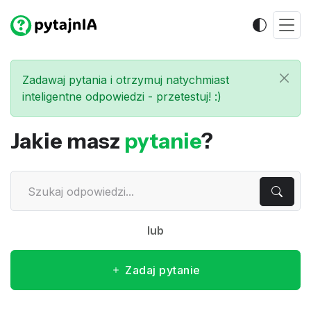
Zadawaj pytania i otrzymuj natychmiast
inteligentne odpowiedzi - przetestuj! :)
Jakie masz
pytanie
?
lub
Zadaj pytanie