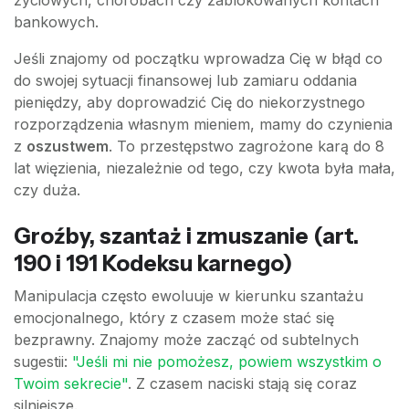
życiowych, chorobach czy zablokowanych kontach
bankowych.
Jeśli znajomy od początku wprowadza Cię w błąd co
do swojej sytuacji finansowej lub zamiaru oddania
pieniędzy, aby doprowadzić Cię do niekorzystnego
rozporządzenia własnym mieniem, mamy do czynienia
z
oszustwem
. To przestępstwo zagrożone karą do 8
lat więzienia, niezależnie od tego, czy kwota była mała,
czy duża.
Groźby, szantaż i zmuszanie (art.
190 i 191 Kodeksu karnego)
Manipulacja często ewoluuje w kierunku szantażu
emocjonalnego, który z czasem może stać się
bezprawny. Znajomy może zacząć od subtelnych
sugestii:
"Jeśli mi nie pomożesz, powiem wszystkim o
Twoim sekrecie"
. Z czasem naciski stają się coraz
silniejsze.