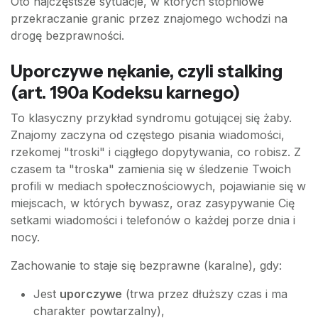
Oto najczęstsze sytuacje, w których stopniowe
przekraczanie granic przez znajomego wchodzi na
drogę bezprawności.
Uporczywe nękanie, czyli stalking
(art. 190a Kodeksu karnego)
To klasyczny przykład syndromu gotującej się żaby.
Znajomy zaczyna od częstego pisania wiadomości,
rzekomej "troski" i ciągłego dopytywania, co robisz. Z
czasem ta "troska" zamienia się w śledzenie Twoich
profili w mediach społecznościowych, pojawianie się w
miejscach, w których bywasz, oraz zasypywanie Cię
setkami wiadomości i telefonów o każdej porze dnia i
nocy.
Zachowanie to staje się bezprawne (karalne), gdy:
Jest
uporczywe
(trwa przez dłuższy czas i ma
charakter powtarzalny),