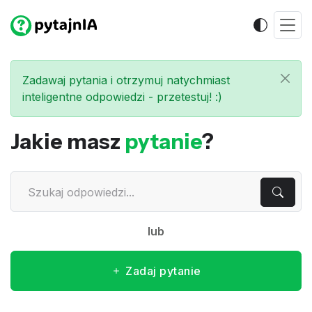
Zadawaj pytania i otrzymuj natychmiast
inteligentne odpowiedzi - przetestuj! :)
Jakie masz
pytanie
?
lub
Zadaj pytanie