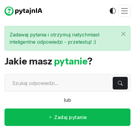
Zadawaj pytania i otrzymuj natychmiast
inteligentne odpowiedzi - przetestuj! :)
Jakie masz
pytanie
?
lub
Zadaj pytanie