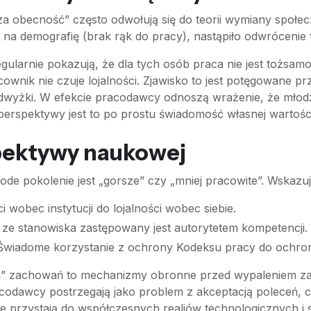
a obecność” często odwołują się do teorii wymiany społe
 na demografię (brak rąk do pracy), nastąpiło odwrócenie t
gularnie pokazują, że dla tych osób praca nie jest tożsamo
racownik nie czuje lojalności. Zjawisko to jest potęgowane
odwyżki. W efekcie pracodawcy odnoszą wrażenie, że młodz
 perspektywy jest to po prostu świadomość własnej wartośc
ektywy naukowej
de pokolenie jest „gorsze” czy „mniej pracowite”. Wskazuj
i wobec instytucji do lojalności wobec siebie.
 ze stanowiska zastępowany jest autorytetem kompetencji.
wiadome korzystanie z ochrony Kodeksu pracy do ochro
ych” zachowań to mechanizmy obronne przed wypaleniem 
codawcy postrzegają jako problem z akceptacją poleceń, cz
ie przystają do współczesnych realiów technologicznych i