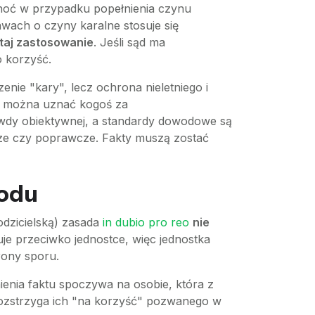
choć w przypadku popełnienia czynu
awach o czyny karalne stosuje się
utaj zastosowanie
. Jeśli sąd ma
o korzyść.
enie "kary", lecz ochrona nieletniego i
e można uznać kogoś za
awdy obiektywnej, a standardy dowodowe są
ze czy poprawcze. Fakty muszą zostać
wodu
dzicielską) zasada
in dubio pro reo
nie
je przeciwko jednostce, więc jednostka
rony sporu.
enia faktu spoczywa na osobie, która z
 rozstrzyga ich "na korzyść" pozwanego w