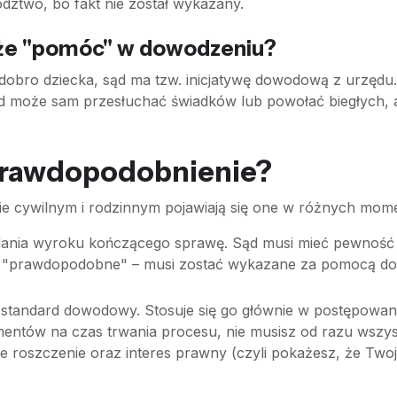
dztwo, bo fakt nie został wykazany.
oże "pomóc" w dowodzeniu?
obro dziecka, sąd ma tzw. inicjatywę dowodową z urzędu. O
 może sam przesłuchać świadków lub powołać biegłych, aby
prawdopodobnienie?
ie cywilnym i rodzinnym pojawiają się one w różnych mom
nia wyroku kończącego sprawę. Sąd musi mieć pewność (g
jest "prawdopodobne" – musi zostać wykazane za pomocą d
 standard dowodowy. Stosuje się go głównie w postępowani
mentów na czas trwania procesu, nie musisz od razu wszy
roszczenie oraz interes prawny (czyli pokażesz, że Twoj