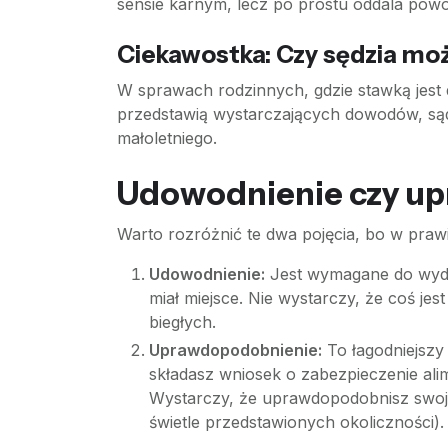
sensie karnym, lecz po prostu oddala powó
Ciekawostka: Czy sędzia m
W sprawach rodzinnych, gdzie stawką jest d
przedstawią wystarczających dowodów, sąd
małoletniego.
Udowodnienie czy u
Warto rozróżnić te dwa pojęcia, bo w praw
Udowodnienie:
Jest wymagane do wyda
miał miejsce. Nie wystarczy, że coś 
biegłych.
Uprawdopodobnienie:
To łagodniejszy
składasz wniosek o zabezpieczenie ali
Wystarczy, że uprawdopodobnisz swoje 
świetle przedstawionych okoliczności).