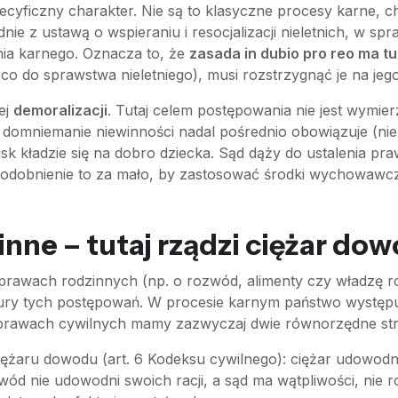
ecyficzny charakter. Nie są to klasyczne procesy karne, 
ie z ustawą o wspieraniu i resocjalizacji nieletnich, w spr
ia karnego. Oznacza to, że
zasada in dubio pro reo ma t
 co do sprawstwa nieletniego), musi rozstrzygnąć je na jeg
ej
demoralizacji
. Tutaj celem postępowania nie jest wymierz
domniemanie niewinności nadal pośrednio obowiązuje (ni
k kładzie się na dobro dziecka. Sąd dąży do ustalenia pr
odobnienie to za mało, by zastosować środki wychowawc
inne – tutaj rządzi ciężar do
rawach rodzinnych (np. o rozwód, alimenty czy władzę ro
atury tych postępowań. W procesie karnym państwo występu
sprawach cywilnych mamy zazwyczaj dwie równorzędne st
ężaru dowodu (art. 6 Kodeksu cywilnego): ciężar udowodni
owód nie udowodni swoich racji, a sąd ma wątpliwości, nie