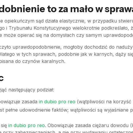
obnienie to za mało w spraw
opiekuńczym sąd działa elastycznie, w przypadku stwierdz
 i Trybunału Konstytucyjnego wielokrotnie podkreślało, że
 nie może opierać się na domysłach czy samym uprawdopod
czyło uprawdopodobnienie, mogłoby dochodzić do nadużyć
atego w tych sprawach, podobnie jak w karnych, dąży si
ypisana do czynów karalnych.
c
jąć następujący podział:
owiązuje zasada
in dubio pro reo
(wątpliwości na korzyść n
 pełne udowodnienie faktów; wątpliwości są wyjaśniane pr
 się
in dubio pro reo
. Obowiązuje zasada ciężaru dowodu (k
 przy zabezpieczeniach, a nie przy wydawaniu ostateczn