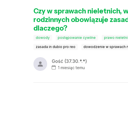
Czy w sprawach nieletnich, 
rodzinnych obowiązuje zasad
dlaczego?
dowody
postępowanie cywilne
prawo nieletn
zasada in dubio pro reo
dowodzenie w sprawach n
Gość (37.30.*.*)
1 miesiąc temu