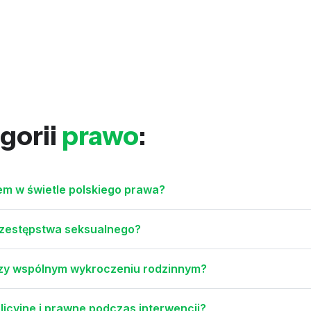
gorii
prawo
:
wem w świetle polskiego prawa?
rzestępstwa seksualnego?
rzy wspólnym wykroczeniu rodzinnym?
icyjne i prawne podczas interwencji?