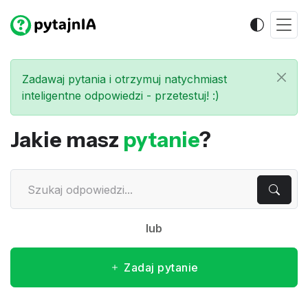
Zadawaj pytania i otrzymuj natychmiast
inteligentne odpowiedzi - przetestuj! :)
Jakie masz
pytanie
?
lub
Zadaj pytanie