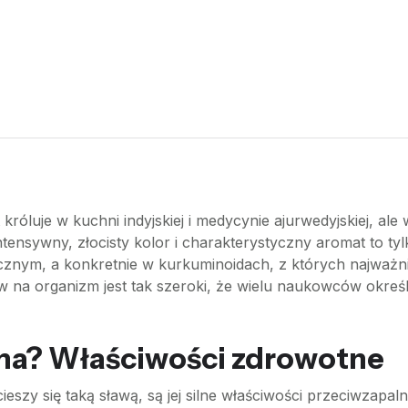
króluje w kuchni indyjskiej i medycynie ajurwedyjskiej, ale 
ntensywny, złocisty kolor i charakterystyczny aromat to ty
emicznym, a konkretnie w kurkuminoidach, z których najważ
yw na organizm jest tak szeroki, że wielu naukowców określ
ma? Właściwości zdrowotne
zy się taką sławą, są jej silne właściwości przeciwzapaln