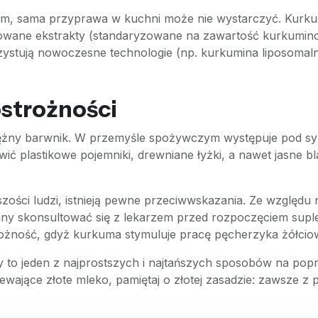
niczym, sama przyprawa w kuchni może nie wystarczyć. Kur
wane ekstrakty (standaryzowane na zawartość kurkuminoid
zystują nowoczesne technologie (np. kurkumina liposomalna
ostrożności
otężny barwnik. W przemyśle spożywczym występuje pod s
ić plastikowe pojemniki, drewniane łyżki, a nawet jasne bl
zości ludzi, istnieją pewne przeciwwskazania. Ze względu 
nny skonsultować się z lekarzem przed rozpoczęciem supl
ożność, gdyż kurkuma stymuluje pracę pęcherzyka żółcio
to jeden z najprostszych i najtańszych sposobów na popr
ające złote mleko, pamiętaj o złotej zasadzie: zawsze z p