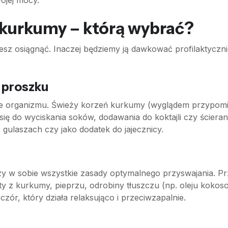
ojej mocy.
kurkumy – którą wybrać?
esz osiągnąć. Inaczej będziemy ją dawkować profilaktyczni
 proszku
e organizmu. Świeży korzeń kurkumy (wyglądem przypomin
ę do wyciskania soków, dodawania do koktajli czy ścierani
 gulaszach czy jako dodatek do jajecznicy.
czy w sobie wszystkie zasady optymalnego przyswajania. P
sty z kurkumy, pieprzu, odrobiny tłuszczu (np. oleju kok
zór, który działa relaksująco i przeciwzapalnie.