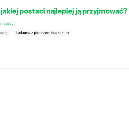
akiej postaci najlepiej ją przyjmować?
e metody
rkumę
kurkuma z pieprzem tłuszczem