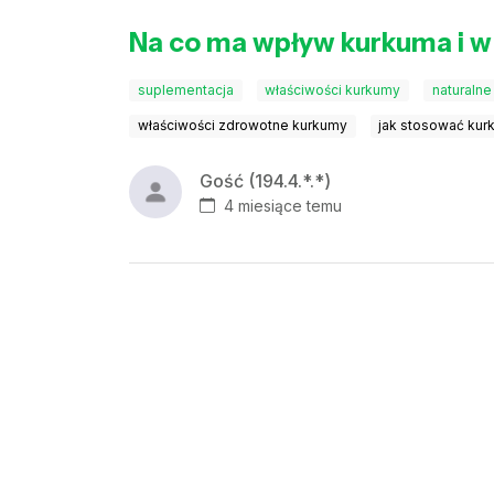
Na co ma wpływ kurkuma i w j
suplementacja
właściwości kurkumy
naturaln
właściwości zdrowotne kurkumy
jak stosować ku
Gość (194.4.*.*)
4 miesiące temu