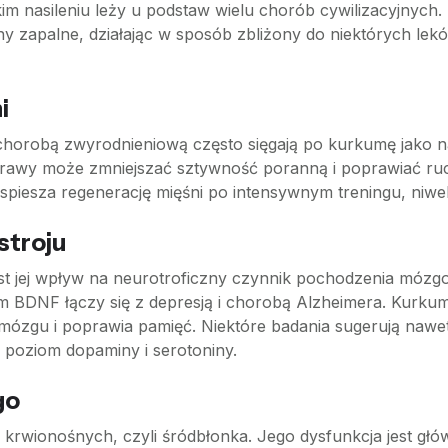
kim nasileniu leży u podstaw wielu chorób cywilizacyjnych
ny zapalne, działając w sposób zbliżony do niektórych lek
i
horobą zwyrodnieniową często sięgają po kurkumę jako nat
yprawy może zmniejszać sztywność poranną i poprawiać r
piesza regenerację mięśni po intensywnym treningu, niwel
stroju
st jej wpływ na neurotroficzny czynnik pochodzenia móz
om BDNF łączy się z depresją i chorobą Alzheimera. Kurku
ię mózgu i poprawia pamięć. Niektóre badania sugerują na
 poziom dopaminy i serotoniny.
go
krwionośnych, czyli śródbłonka. Jego dysfunkcja jest gł