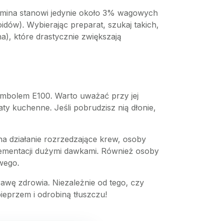
kumina stanowi jedynie około 3% wagowych
ów). Wybierając preparat, szukaj takich,
), które drastycznie zwiększają
ymbolem E100. Warto uważać przy jej
aty kuchenne. Jeśli pobrudzisz nią dłonie,
na działanie rozrzedzające krew, osoby
ementacji dużymi dawkami. Również osoby
wego.
awę zdrowia. Niezależnie od tego, czy
ieprzem i odrobiną tłuszczu!