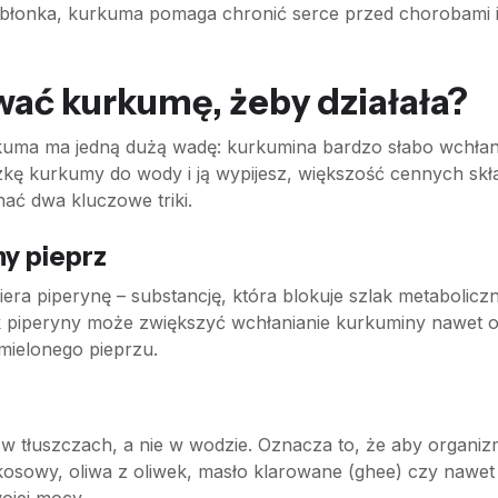
ódbłonka, kurkuma pomaga chronić serce przed chorobami 
wać kurkumę, żeby działała?
uma ma jedną dużą wadę: kurkumina bardzo słabo wchłan
czkę kurkumy do wody i ją wypijesz, większość cennych sk
nać dwa kluczowe triki.
ny pieprz
era piperynę – substancję, która blokuje szlak metabolic
ek piperyny może zwiększyć wchłanianie kurkuminy nawet
mielonego pieprzu.
w tłuszczach, a nie w wodzie. Oznacza to, że aby organi
kosowy, oliwa z oliwek, masło klarowane (ghee) czy nawet 