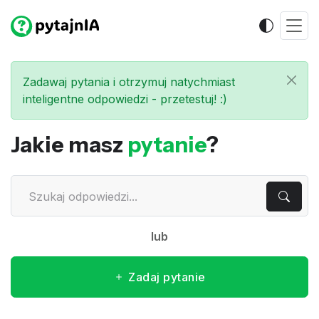
Zadawaj pytania i otrzymuj natychmiast
inteligentne odpowiedzi - przetestuj! :)
Jakie masz
pytanie
?
lub
Zadaj pytanie