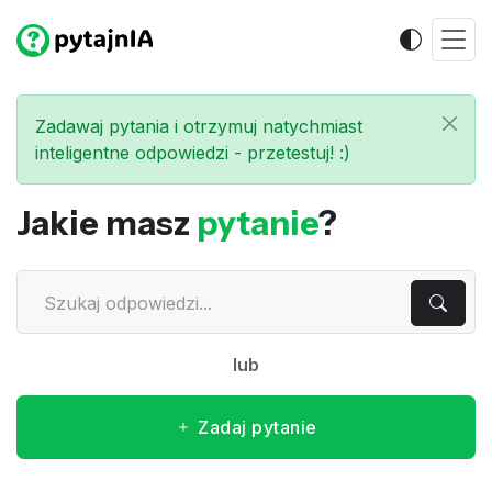
Zadawaj pytania i otrzymuj natychmiast
inteligentne odpowiedzi - przetestuj! :)
Jakie masz
pytanie
?
lub
Zadaj pytanie