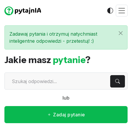
Zadawaj pytania i otrzymuj natychmiast
inteligentne odpowiedzi - przetestuj! :)
Jakie masz
pytanie
?
lub
Zadaj pytanie