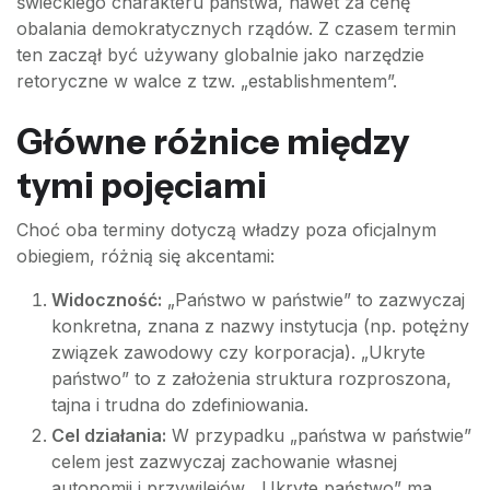
świeckiego charakteru państwa, nawet za cenę
obalania demokratycznych rządów. Z czasem termin
ten zaczął być używany globalnie jako narzędzie
retoryczne w walce z tzw. „establishmentem”.
Główne różnice między
tymi pojęciami
Choć oba terminy dotyczą władzy poza oficjalnym
obiegiem, różnią się akcentami:
Widoczność:
„Państwo w państwie” to zazwyczaj
konkretna, znana z nazwy instytucja (np. potężny
związek zawodowy czy korporacja). „Ukryte
państwo” to z założenia struktura rozproszona,
tajna i trudna do zdefiniowania.
Cel działania:
W przypadku „państwa w państwie”
celem jest zazwyczaj zachowanie własnej
autonomii i przywilejów. „Ukryte państwo” ma