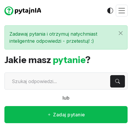
Zadawaj pytania i otrzymuj natychmiast
inteligentne odpowiedzi - przetestuj! :)
Jakie masz
pytanie
?
lub
Zadaj pytanie