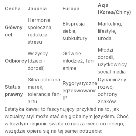
Azja
Cecha
Japonia
Europa
(Korea/Chiny)
Harmonia
Ekspresja
Marketing,
Główny
społeczna,
siebie,
lifestyle,
cel
redukcja
subkultury
uroda
stresu
Młodzi
Wszyscy
Głównie
dorośli,
Odbiorcy
(dzieci i
młodzież, fani
użytkownicy
dorośli)
anime
social media
Silna ochrona
Dynamiczny
Rygorystyczne
Status
marek,
rozwój
egzekwowanie
prawny
tolerancja fan-
ochrony
IP
artu
znaków
Estetyka kawaii to fascynujący przykład na to, jak
wizualny styl może stać się globalnym językiem. Choć
w każdym regionie świata oznacza nieco co innego,
wszędzie opiera się na tej samej potrzebie: