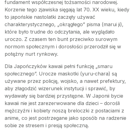
fundament współczesnej tożsamości narodowej.
Korzenie tego zjawiska sięgają lat 70. XX wieku, kiedy
to japońskie nastolatki zaczęły używać
charakterystycznego, „okrągłego” pisma (marui ji),
które było trudne do odczytania, ale wyglądało
uroczo. Z czasem ten bunt przeciwko surowym
normom społecznym i dorosłości przerodził się w
potężny nurt rynkowy.
Dla Japończyków kawaii pełni funkcję „smaru
społecznego”. Urocze maskotki (yuru-chara) są
używane przez policję, wojsko, a nawet prefektury,
aby złagodzić wizerunek instytucji i sprawić, by
wydawały się bardziej przystępne. W Japonii bycie
kawaii nie jest zarezerwowane dla dzieci – dorośli
mężczyźni i kobiety noszą breloczki z postaciami z
anime, co jest postrzegane jako sposób na radzenie
sobie ze stresem i presją społeczną.