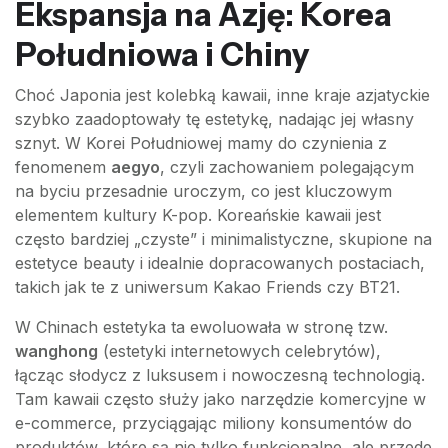
Ekspansja na Azję: Korea
Południowa i Chiny
Choć Japonia jest kolebką kawaii, inne kraje azjatyckie
szybko zaadoptowały tę estetykę, nadając jej własny
sznyt. W Korei Południowej mamy do czynienia z
fenomenem
aegyo
, czyli zachowaniem polegającym
na byciu przesadnie uroczym, co jest kluczowym
elementem kultury K-pop. Koreańskie kawaii jest
często bardziej „czyste” i minimalistyczne, skupione na
estetyce beauty i idealnie dopracowanych postaciach,
takich jak te z uniwersum Kakao Friends czy BT21.
W Chinach estetyka ta ewoluowała w stronę tzw.
wanghong
(estetyki internetowych celebrytów),
łącząc słodycz z luksusem i nowoczesną technologią.
Tam kawaii często służy jako narzędzie komercyjne w
e-commerce, przyciągając miliony konsumentów do
produktów, które są nie tylko funkcjonalne, ale przede