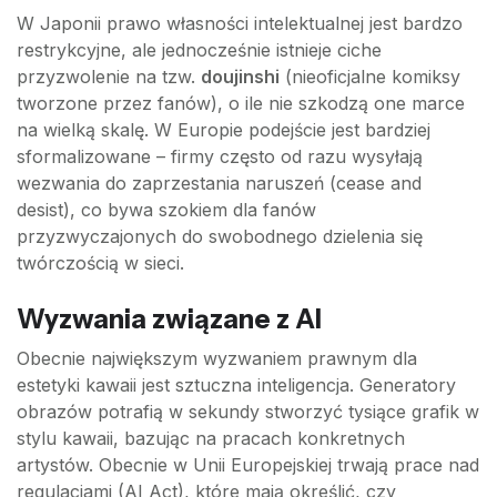
W Japonii prawo własności intelektualnej jest bardzo
restrykcyjne, ale jednocześnie istnieje ciche
przyzwolenie na tzw.
doujinshi
(nieoficjalne komiksy
tworzone przez fanów), o ile nie szkodzą one marce
na wielką skalę. W Europie podejście jest bardziej
sformalizowane – firmy często od razu wysyłają
wezwania do zaprzestania naruszeń (cease and
desist), co bywa szokiem dla fanów
przyzwyczajonych do swobodnego dzielenia się
twórczością w sieci.
Wyzwania związane z AI
Obecnie największym wyzwaniem prawnym dla
estetyki kawaii jest sztuczna inteligencja. Generatory
obrazów potrafią w sekundy stworzyć tysiące grafik w
stylu kawaii, bazując na pracach konkretnych
artystów. Obecnie w Unii Europejskiej trwają prace nad
regulacjami (AI Act), które mają określić, czy