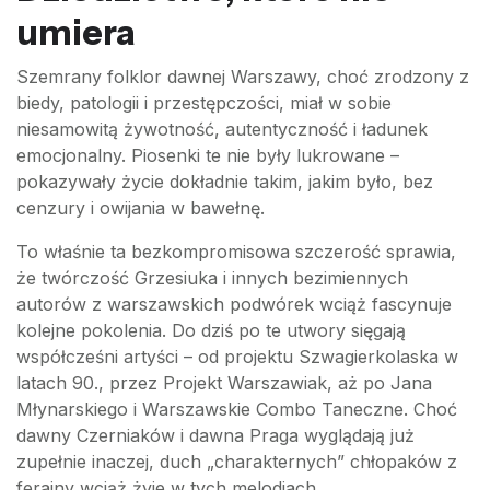
umiera
Szemrany folklor dawnej Warszawy, choć zrodzony z
biedy, patologii i przestępczości, miał w sobie
niesamowitą żywotność, autentyczność i ładunek
emocjonalny. Piosenki te nie były lukrowane –
pokazywały życie dokładnie takim, jakim było, bez
cenzury i owijania w bawełnę.
To właśnie ta bezkompromisowa szczerość sprawia,
że twórczość Grzesiuka i innych bezimiennych
autorów z warszawskich podwórek wciąż fascynuje
kolejne pokolenia. Do dziś po te utwory sięgają
współcześni artyści – od projektu Szwagierkolaska w
latach 90., przez Projekt Warszawiak, aż po Jana
Młynarskiego i Warszawskie Combo Taneczne. Choć
dawny Czerniaków i dawna Praga wyglądają już
zupełnie inaczej, duch „charakternych” chłopaków z
ferajny wciąż żyje w tych melodiach.