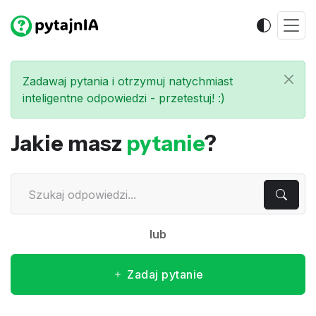
Zadawaj pytania i otrzymuj natychmiast
inteligentne odpowiedzi - przetestuj! :)
Jakie masz
pytanie
?
lub
Zadaj pytanie