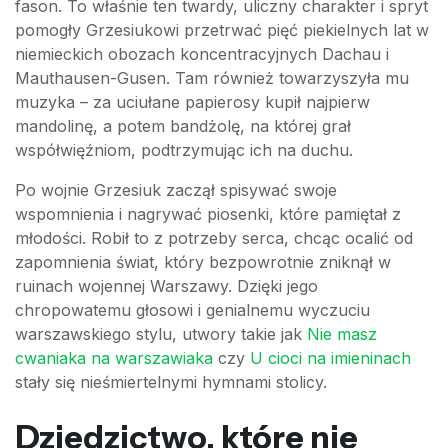
fason. To właśnie ten twardy, uliczny charakter i spryt
pomogły Grzesiukowi przetrwać pięć piekielnych lat w
niemieckich obozach koncentracyjnych Dachau i
Mauthausen-Gusen. Tam również towarzyszyła mu
muzyka – za uciułane papierosy kupił najpierw
mandolinę, a potem bandżolę, na której grał
współwięźniom, podtrzymując ich na duchu.
Po wojnie Grzesiuk zaczął spisywać swoje
wspomnienia i nagrywać piosenki, które pamiętał z
młodości. Robił to z potrzeby serca, chcąc ocalić od
zapomnienia świat, który bezpowrotnie zniknął w
ruinach wojennej Warszawy. Dzięki jego
chropowatemu głosowi i genialnemu wyczuciu
warszawskiego stylu, utwory takie jak
Nie masz
cwaniaka na warszawiaka
czy
U cioci na imieninach
stały się nieśmiertelnymi hymnami stolicy.
Dziedzictwo, które nie