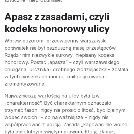
sztuczne i niezrozumiałe.
Apasz z zasadami, czyli
kodeks honorowy ulicy
Wbrew pozorom, przedwojenny warszawski
półświatek nie był bezduszną masą przestępców.
Rządził nim niezwykle surowy, niepisany kodeks
honorowy. Postać „apasza” – czyli warszawskiego
chuligana, ulicznika i drobnego złodziejaszka – została
w tych piosenkach mocno zmitologizowana i
zromantyzowana.
Najważniejszą wartością na ulicy była tzw.
„charakterność”. Być charakternym oznaczało
trzymać fason, nigdy nie prosić o litość, być lojalnym
wobec swoich i – co najważniejsze – nigdy nie
współpracować z policją. Zasada „kapować nie wolno”
była absolutnym świętym prawem. Kto ją złamał,