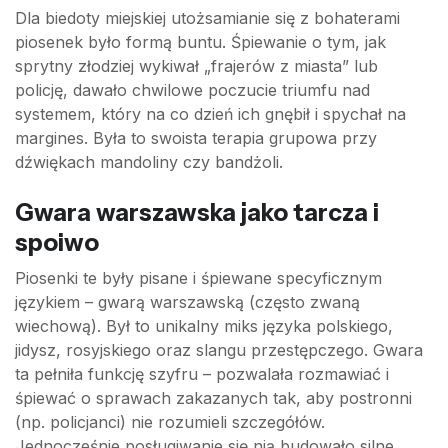
Dla biedoty miejskiej utożsamianie się z bohaterami
piosenek było formą buntu. Śpiewanie o tym, jak
sprytny złodziej wykiwał „frajerów z miasta” lub
policję, dawało chwilowe poczucie triumfu nad
systemem, który na co dzień ich gnębił i spychał na
margines. Była to swoista terapia grupowa przy
dźwiękach mandoliny czy bandżoli.
Gwara warszawska jako tarcza i
spoiwo
Piosenki te były pisane i śpiewane specyficznym
językiem – gwarą warszawską (często zwaną
wiechową). Był to unikalny miks języka polskiego,
jidysz, rosyjskiego oraz slangu przestępczego. Gwara
ta pełniła funkcję szyfru – pozwalała rozmawiać i
śpiewać o sprawach zakazanych tak, aby postronni
(np. policjanci) nie rozumieli szczegółów.
Jednocześnie posługiwanie się nią budowało silne