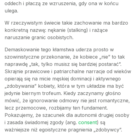
oddech i płaczą ze wzruszenia, gdy ona w końcu
ulega.
W rzeczywistym świecie takie zachowanie ma bardzo
konkretną nazwę: nękanie (stalking) i rażące
naruszanie granic osobistych.
Demaskowanie tego kłamstwa uderza prosto w
szowinistyczne przekonanie, że kobiece „nie” to tak
naprawdę „tak, tylko musisz się bardziej postarać”.
Skrajnie prawicowe i patriarchalne narracje od wieków
opierają się na micie męskiej dominacji i aktywnego
„zdobywania” kobiety, która w tym układzie ma być
jedynie biernym trofeum. Kiedy zaczynamy głośno
mówić, że ignorowanie odmowy nie jest romantyczne,
lecz przemocowe, rozbijamy ten fundament.
Pokazujemy, że szacunek dla autonomii drugiej osoby
i zasada świadomej zgody (ang.
consent
) są
ważniejsze niż egoistyczne pragnienia „zdobywcy”.