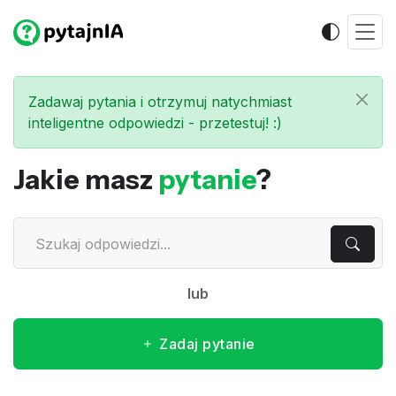
Zadawaj pytania i otrzymuj natychmiast
inteligentne odpowiedzi - przetestuj! :)
Jakie masz
pytanie
?
lub
Zadaj pytanie