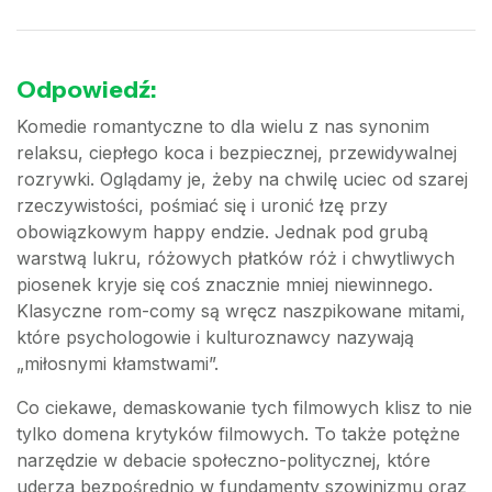
Odpowiedź:
Komedie romantyczne to dla wielu z nas synonim
relaksu, ciepłego koca i bezpiecznej, przewidywalnej
rozrywki. Oglądamy je, żeby na chwilę uciec od szarej
rzeczywistości, pośmiać się i uronić łzę przy
obowiązkowym happy endzie. Jednak pod grubą
warstwą lukru, różowych płatków róż i chwytliwych
piosenek kryje się coś znacznie mniej niewinnego.
Klasyczne rom-comy są wręcz naszpikowane mitami,
które psychologowie i kulturoznawcy nazywają
„miłosnymi kłamstwami”.
Co ciekawe, demaskowanie tych filmowych klisz to nie
tylko domena krytyków filmowych. To także potężne
narzędzie w debacie społeczno-politycznej, które
uderza bezpośrednio w fundamenty szowinizmu oraz