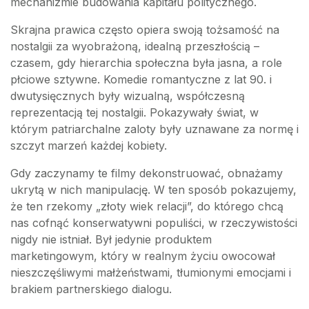
mechanizmie budowania kapitału politycznego.
Skrajna prawica często opiera swoją tożsamość na
nostalgii za wyobrażoną, idealną przeszłością –
czasem, gdy hierarchia społeczna była jasna, a role
płciowe sztywne. Komedie romantyczne z lat 90. i
dwutysięcznych były wizualną, współczesną
reprezentacją tej nostalgii. Pokazywały świat, w
którym patriarchalne zaloty były uznawane za normę i
szczyt marzeń każdej kobiety.
Gdy zaczynamy te filmy dekonstruować, obnażamy
ukrytą w nich manipulację. W ten sposób pokazujemy,
że ten rzekomy „złoty wiek relacji”, do którego chcą
nas cofnąć konserwatywni populiści, w rzeczywistości
nigdy nie istniał. Był jedynie produktem
marketingowym, który w realnym życiu owocował
nieszczęśliwymi małżeństwami, tłumionymi emocjami i
brakiem partnerskiego dialogu.