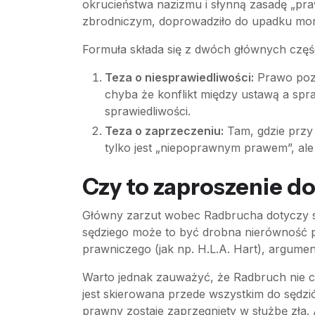
okrucieństwa nazizmu i słynną zasadę „pra
zbrodniczym, doprowadziło do upadku mo
Formuła składa się z dwóch głównych częśc
Teza o niesprawiedliwości:
Prawo pozyt
chyba że konflikt między ustawą a spra
sprawiedliwości.
Teza o zaprzeczeniu:
Tam, gdzie przy 
tylko jest „niepoprawnym prawem”, ale
Czy to zaproszenie do
Główny zarzut wobec Radbrucha dotyczy su
sędziego może to być drobna nierówność p
prawniczego (jak np. H.L.A. Hart), argumen
Warto jednak zauważyć, że Radbruch nie c
jest skierowana przede wszystkim do sędz
prawny zostaje zaprzęgnięty w służbę zła.