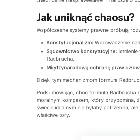
„nieznośnie niesprawiedliwe” i naruszało 
Jak uniknąć chaosu?
Współczesne systemy prawne próbują roz
Konstytucjonalizm:
Wprowadzenie nadr
Sądownictwo konstytucyjne:
Istnienie
Radbrucha.
Międzynarodową ochronę praw człow
Dzięki tym mechanizmom formuła Radbrucha
Podsumowując, choć formuła Radbrucha nies
moralnym kompasem, który przypomina, że 
świecie idealnym nie byłaby potrzebna, ale
właściwe tory.