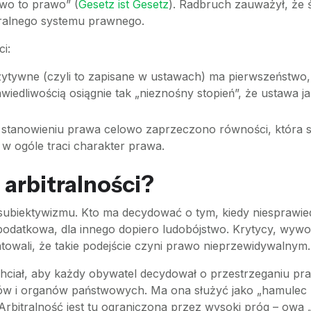
wo to prawo” (
Gesetz ist Gesetz
). Radbruch zauważył, że
ralnego systemu prawnego.
i:
ywne (czyli to zapisane w ustawach) ma pierwszeństwo, naw
wiedliwością osiągnie tak „nieznośny stopień”, że ustawa 
stanowieniu prawa celowo zaprzeczono równości, która st
 w ogóle traci charakter prawa.
 arbitralności?
biektywizmu. Kto ma decydować o tym, kiedy niesprawiedl
odatkowa, dla innego dopiero ludobójstwo. Krytycy, wywo
towali, że takie podejście czyni prawo nieprzewidywalnym.
hciał, aby każdy obywatel decydował o przestrzeganiu pr
iów i organów państwowych. Ma ona służyć jako „hamulec 
 Arbitralność jest tu ograniczona przez wysoki próg – owa