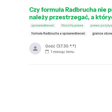
Czy formuła Radbrucha nie p
należy przestrzegać, a który
sprawiedliwość
filozofia prawa
prawo pozyty
formuła Radbrucha a sprawiedliwość
granice obo
Gość (37.30.*.*)
1 miesiąc temu