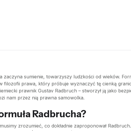
a, a zaczyna sumienie, towarzyszy ludzkości od wieków. Fo
w filozofii prawa, który próbuje wyznaczyć tę cienką gran
niemiecki prawnik Gustav Radbruch – stworzył ją jako bezp
rozi nam przez nią prawna samowolka.
formuła Radbrucha?
i, musimy zrozumieć, co dokładnie zaproponował Radbruch.