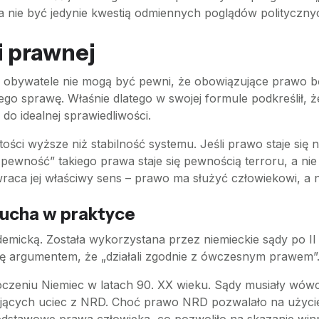
a nie być jedynie kwestią odmiennych poglądów polityczny
 prawnej
li obywatele nie mogą być pewni, że obowiązujące prawo
ego sprawę. Właśnie dlatego w swojej formule podkreślił, 
o idealnej sprawiedliwości.
ości wyższe niż stabilność systemu. Jeśli prawo staje si
„pewność” takiego prawa staje się pewnością terroru, a ni
raca jej właściwy sens – prawo ma służyć człowiekowi, a 
ucha w praktyce
ademicką. Została wykorzystana przez niemieckie sądy po II 
się argumentem, że „działali zgodnie z ówczesnym prawem”
oczeniu Niemiec w latach 90. XX wieku. Sądy musiały wówc
bujących uciec z NRD. Choć prawo NRD pozwalało na użycie