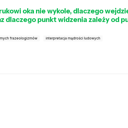
krukowi oka nie wykole, dlaczego wejdz
raz dlaczego punkt widzenia zależy od p
rnych frazeologizmów
interpretacja mądrości ludowych