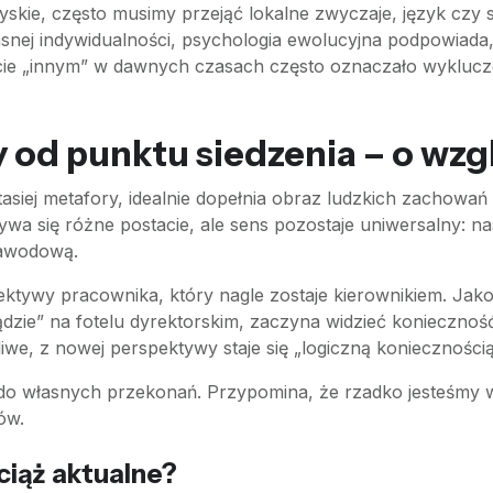
kie, często musimy przejąć lokalne zwyczaje, język czy
snej indywidualności, psychologia ewolucyjna podpowiada
ycie „innym” w dawnych czasach często oznaczało wyklucz
 od punktu siedzenia – o wzg
tasiej metafory, idealnie dopełnia obraz ludzkich zachow
wa się różne postacie, ale sens pozostaje uniwersalny: n
zawodową.
tywy pracownika, który nagle zostaje kierownikiem. Jako 
ądzie” na fotelu dyrektorskim, zaczyna widzieć konieczność
iwe, z nowej perspektywy staje się „logiczną konieczności
do własnych przekonań. Przypomina, że rzadko jesteśmy w 
ów.
ciąż aktualne?