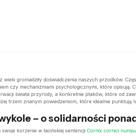
rzez wieki gromadziły doświadczenia naszych przodków. Czę
eniem czy mechanizmami psychologicznymi, które opisują. C
rwacji świata przyrody, a konkretnie ptaków, które od zaws
liżej trzem znanym powiedzeniom, które idealnie punktują 
 wykole – o solidarności pona
 swoje korzenie w łacińskiej sentencji
Cornix cornici nunqu