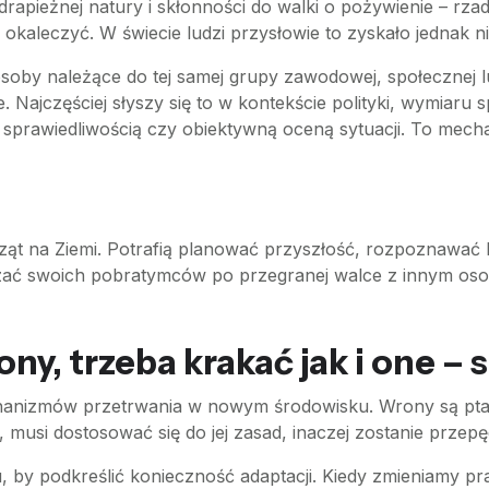
 drapieżnej natury i skłonności do walki o pożywienie – rza
okaleczyć. W świecie ludzi przysłowie to zyskało jednak n
oby należące do tej samej grupy zawodowej, społecznej l
ie. Najczęściej słyszy się to w kontekście polityki, wymiaru
sprawiedliwością czy obiektywną oceną sytuacji. To mechan
erząt na Ziemi. Potrafią planować przyszłość, rozpoznawać 
szać swoich pobratymców po przegranej walce z innym osobn
y, trzeba krakać jak i one – 
anizmów przetrwania w nowym środowisku. Wrony są ptaka
, musi dostosować się do jej zasad, inaczej zostanie prze
by podkreślić konieczność adaptacji. Kiedy zmieniamy pr