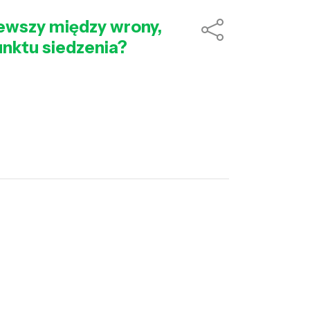
iewszy między wrony,
unktu siedzenia?