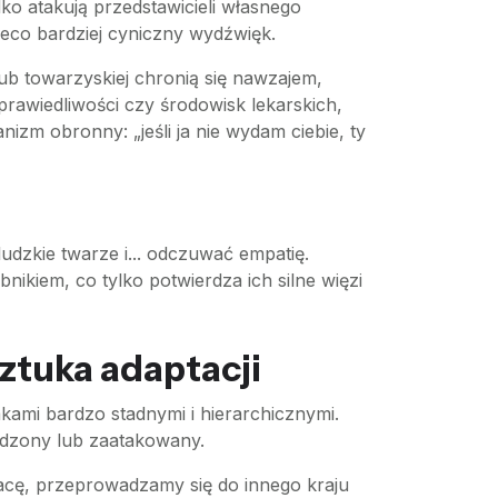
dko atakują przedstawicieli własnego
ieco bardziej cyniczny wydźwięk.
ub towarzyskiej chronią się nawzajem,
 sprawiedliwości czy środowisk lekarskich,
izm obronny: „jeśli ja nie wydam ciebie, ty
ludzkie twarze i... odczuwać empatię.
ikiem, co tylko potwierdza ich silne więzi
sztuka adaptacji
mi bardzo stadnymi i hierarchicznymi.
pędzony lub zaatakowany.
acę, przeprowadzamy się do innego kraju