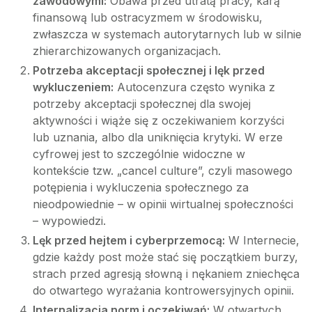
zawodowymi:
Obawa przed utratą pracy, karą
finansową lub ostracyzmem w środowisku,
zwłaszcza w systemach autorytarnych lub w silnie
zhierarchizowanych organizacjach.
Potrzeba akceptacji społecznej i lęk przed
wykluczeniem:
Autocenzura często wynika z
potrzeby akceptacji społecznej dla swojej
aktywności i wiąże się z oczekiwaniem korzyści
lub uznania, albo dla uniknięcia krytyki. W erze
cyfrowej jest to szczególnie widoczne w
kontekście tzw. „cancel culture”, czyli masowego
potępienia i wykluczenia społecznego za
nieodpowiednie – w opinii wirtualnej społeczności
– wypowiedzi.
Lęk przed hejtem i cyberprzemocą:
W Internecie,
gdzie każdy post może stać się początkiem burzy,
strach przed agresją słowną i nękaniem zniechęca
do otwartego wyrażania kontrowersyjnych opinii.
Internalizacja norm i oczekiwań:
W otwartych