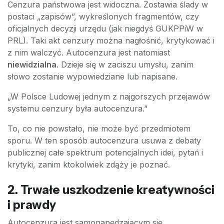
Cenzura państwowa jest widoczna. Zostawia ślady w
postaci „zapisów”, wykreślonych fragmentów, czy
oficjalnych decyzji urzędu (jak niegdyś GUKPPiW w
PRL). Taki akt cenzury można nagłośnić, krytykować i
z nim walczyć. Autocenzura jest natomiast
niewidzialna
. Dzieje się w zaciszu umysłu, zanim
słowo zostanie wypowiedziane lub napisane.
„W Polsce Ludowej jednym z najgorszych przejawów
systemu cenzury była autocenzura.”
To, co nie powstało, nie może być przedmiotem
sporu. W ten sposób autocenzura usuwa z debaty
publicznej całe spektrum potencjalnych idei, pytań i
krytyki, zanim ktokolwiek zdąży je poznać.
2. Trwałe uszkodzenie kreatywności
i prawdy
Autocenzura jest samonapędzającym się