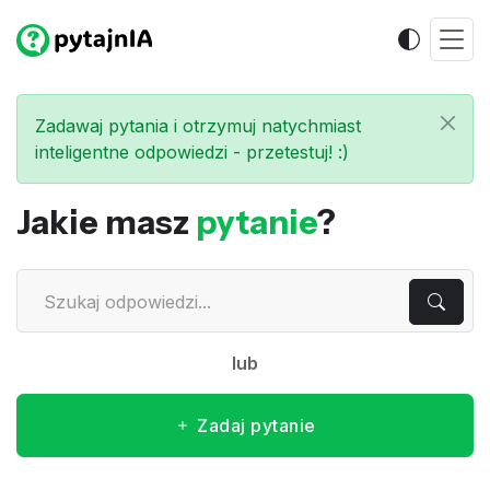
Zadawaj pytania i otrzymuj natychmiast
inteligentne odpowiedzi - przetestuj! :)
Jakie masz
pytanie
?
lub
Zadaj pytanie