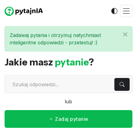
Zadawaj pytania i otrzymuj natychmiast
inteligentne odpowiedzi - przetestuj! :)
Jakie masz
pytanie
?
lub
Zadaj pytanie