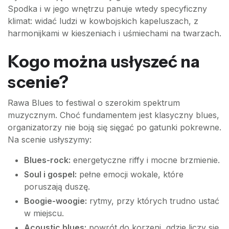
Spodka i w jego wnętrzu panuje wtedy specyficzny
klimat: widać ludzi w kowbojskich kapeluszach, z
harmonijkami w kieszeniach i uśmiechami na twarzach.
Kogo można usłyszeć na
scenie?
Rawa Blues to festiwal o szerokim spektrum
muzycznym. Choć fundamentem jest klasyczny blues,
organizatorzy nie boją się sięgać po gatunki pokrewne.
Na scenie usłyszymy:
Blues-rock:
energetyczne riffy i mocne brzmienie.
Soul i gospel:
pełne emocji wokale, które
poruszają duszę.
Boogie-woogie:
rytmy, przy których trudno ustać
w miejscu.
Acoustic blues:
powrót do korzeni, gdzie liczy się