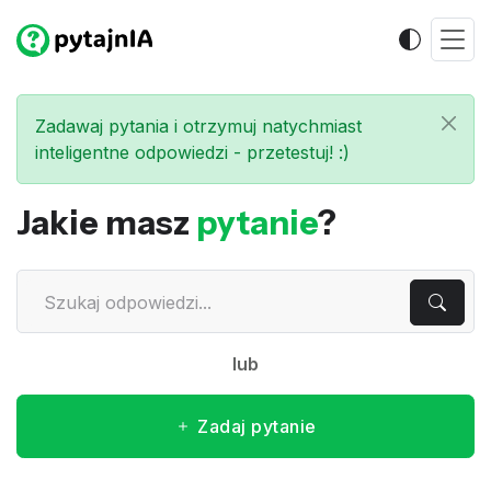
Zadawaj pytania i otrzymuj natychmiast
inteligentne odpowiedzi - przetestuj! :)
Jakie masz
pytanie
?
lub
Zadaj pytanie