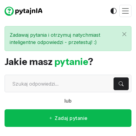
Zadawaj pytania i otrzymuj natychmiast
inteligentne odpowiedzi - przetestuj! :)
Jakie masz
pytanie
?
lub
Zadaj pytanie