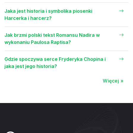
Jaka jest historia i symbolika piosenki
Harcerka i harcerz?
Jak brzmi polski tekst Romansu Nadira w
wykonaniu Paulosa Raptisa?
Gdzie spoczywa serce Fryderyka Chopina i
jaka jest jego historia?
Więcej »