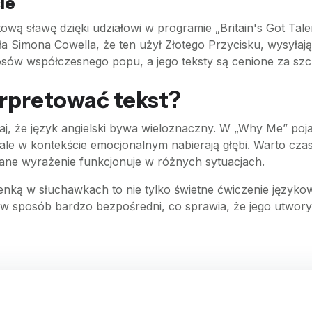
ie
tową sławę dzięki udziałowi w programie „Britain's Got Tal
Simona Cowella, że ten użył Złotego Przycisku, wysyłając
osów współczesnego popu, a jego teksty są cenione za szcze
erpretować tekst?
taj, że język angielski bywa wieloznaczny. W „Why Me” poj
le w kontekście emocjonalnym nabierają głębi. Warto czas
dane wyrażenie funkcjonuje w różnych sytuacjach.
senką w słuchawkach to nie tylko świetne ćwiczenie języko
 w sposób bardzo bezpośredni, co sprawia, że jego utwory 