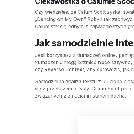
Ciekawostka o Calumie Scoc
Czy wiedziałeś, że Calum Scott zyskał świa
„Dancing on My Own” Robyn tak zachwyciła 
Calum stał się jednym z najważniejszych gł
Jak samodzielnie int
Jeśli korzystasz z tłumaczeń online, pamię
tłumaczeniu mogą brzmieć nieco sztywno, a
czy
Reverso Context
, aby sprawdzić, jak 
Samodzielna analiza tekstu z ulubioną pio
się z przekazem artysty. Calum Scott pisze
związanych z emocjami i stanem ducha.