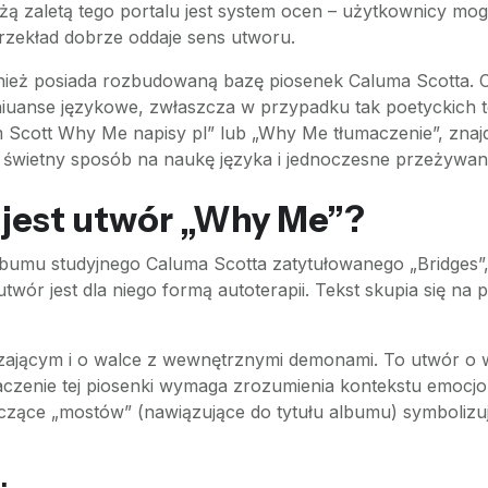
Dużą zaletą tego portalu jest system ocen – użytkownicy mo
zekład dobrze oddaje sens utworu.
wnież posiada rozbudowaną bazę piosenek Caluma Scotta. 
niuanse językowe, zwłaszcza w przypadku tak poetyckich te
m Scott Why Me napisy pl” lub „Why Me tłumaczenie”, znaj
o świetny sposób na naukę języka i jednoczesne przeżywan
 jest utwór „Why Me”?
bumu studyjnego Caluma Scotta zatytułowanego „Bridges”
twór jest dla niego formą autoterapii. Tekst skupia się na p
ającym i o walce z wewnętrznymi demonami. To utwór o wr
umaczenie tej piosenki wymaga zrozumienia kontekstu emocj
zące „mostów” (nawiązujące do tytułu albumu) symbolizuj