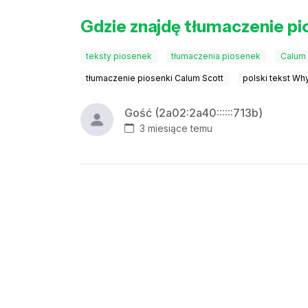
Gdzie znajdę tłumaczenie p
teksty piosenek
tłumaczenia piosenek
Calum 
tłumaczenie piosenki Calum Scott
polski tekst W
Gość (2a02:2a40::::::713b)
3 miesiące temu