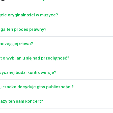
ojęcie oryginalności w muzyce?
iega ten proces prawny?
czają jej słowa?
t o wybijaniu się nad przeciętność?
sycznej budzi kontrowersje?
 rzadko decyduje głos publiczności?
 razy ten sam koncert?