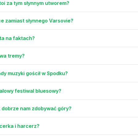
stoi za tym słynnym utworem?
ce zamiast słynnego Varsovie?
ta na faktach?
uwa tremy?
endy muzyki gościł w Spodku?
halowy festiwal bluesowy?
 Jak dobrze nam zdobywać góry?
rcerka i harcerz?