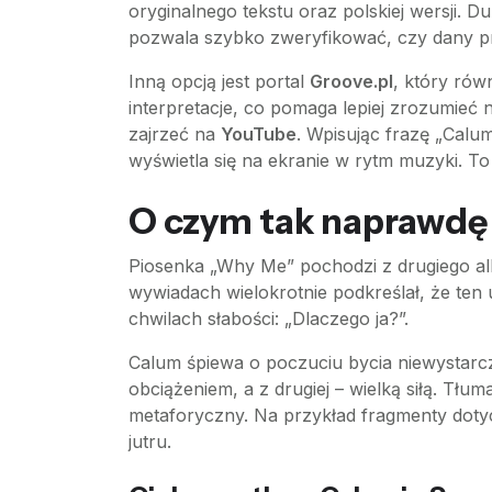
oryginalnego tekstu oraz polskiej wersji. 
pozwala szybko zweryfikować, czy dany pr
Inną opcją jest portal
Groove.pl
, który ró
interpretacje, co pomaga lepiej zrozumieć 
zajrzeć na
YouTube
. Wpisując frazę „Calu
wyświetla się na ekranie w rytm muzyki. T
O czym tak naprawdę
Piosenka „Why Me” pochodzi z drugiego al
wywiadach wielokrotnie podkreślał, że ten u
chwilach słabości: „Dlaczego ja?”.
Calum śpiewa o poczuciu bycia niewystarcz
obciążeniem, a z drugiej – wielką siłą. Tł
metaforyczny. Na przykład fragmenty dotyc
jutru.