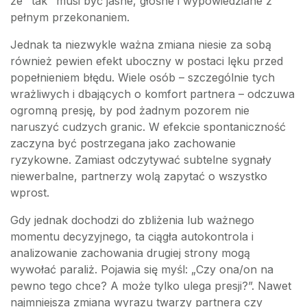
że "tak" musi być jasne, głośne i wypowiedziane z
pełnym przekonaniem.
Jednak ta niezwykle ważna zmiana niesie za sobą
również pewien efekt uboczny w postaci lęku przed
popełnieniem błędu. Wiele osób – szczególnie tych
wrażliwych i dbających o komfort partnera – odczuwa
ogromną presję, by pod żadnym pozorem nie
naruszyć cudzych granic. W efekcie spontaniczność
zaczyna być postrzegana jako zachowanie
ryzykowne. Zamiast odczytywać subtelne sygnały
niewerbalne, partnerzy wolą zapytać o wszystko
wprost.
Gdy jednak dochodzi do zbliżenia lub ważnego
momentu decyzyjnego, ta ciągła autokontrola i
analizowanie zachowania drugiej strony mogą
wywołać paraliż. Pojawia się myśl: „Czy ona/on na
pewno tego chce? A może tylko ulega presji?”. Nawet
najmniejsza zmiana wyrazu twarzy partnera czy