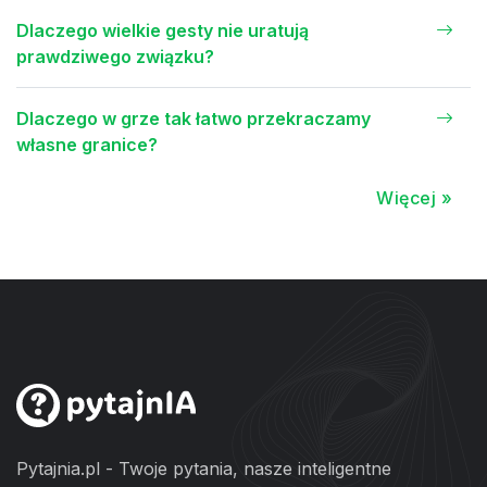
Dlaczego wielkie gesty nie uratują
prawdziwego związku?
Dlaczego w grze tak łatwo przekraczamy
własne granice?
Więcej »
Pytajnia.pl - Twoje pytania, nasze inteligentne