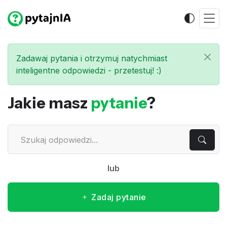
Zadawaj pytania i otrzymuj natychmiast
inteligentne odpowiedzi - przetestuj! :)
Jakie masz
pytanie
?
lub
Zadaj pytanie