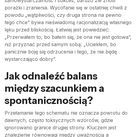
samowystarczalność i sukces, bardzo źle znosi
porażki i zranienia. Wycofanie się w ostatniej chwili z
powodu „wątpliwości, czy druga strona na pewno
tego chce” bywa nieświadomą racjonalizacją własnego
lęku przed bliskością. Łatwiej jest powiedzieć:
„Przerwałem to, bo bałem się, że ona nie jest gotowa”,
niż przyznać przed samym sobą: „Uciekłem, bo
panicznie boję się odrzucenia i tego, że nie będę
wystarczająco dobry”.
Jak odnaleźć balans
między szacunkiem a
spontanicznością?
Przełamanie tego schematu nie oznacza powrotu do
dawnych, często toksycznych wzorców, gdzie
ignorowano granice drugiej strony. Kluczem jest
znalezienie równowagi między uważnością a